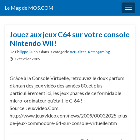
Le Mag de MO5.COM
Togg
navig
Jouez aux jeux C64 sur votre console
Nintendo Wii !
De
Philippe Dubois
dans la catégorie
Actualités
,
Retrogaming
17 février 2009
Grâce à la Console Virtuelle, retrouvez le doux parfum
d’antan des jeux vidéo des années 80, et plus
particulièrement ici, les jeux phares de ce formidable
micro-ordinateur qu’était le C-64 !
Source:Jeuxvideo.Com.
http://www.jeuxvideo.com/news/2009/00032025-plus-
de-jeux-commodore-64-sur-console-virtuelle.htm