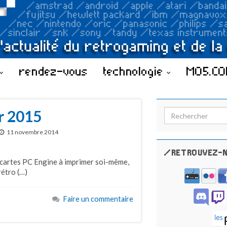
rendez-vous
technologie
MO5.C
r 2015
Search for:
11 novembre 2014
/RETROUVEZ-N
de cartes PC Engine à imprimer soi-même,
rétro (…)
Faire un commentaire