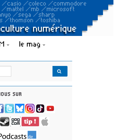
OM
le mag
OUS SUR