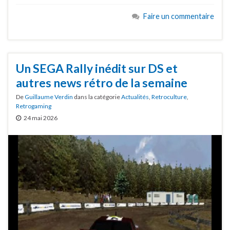
Faire un commentaire
Un SEGA Rally inédit sur DS et
autres news rétro de la semaine
De
Guillaume Verdin
dans la catégorie
Actualités
,
Retroculture
,
Retrogaming
24 mai 2026