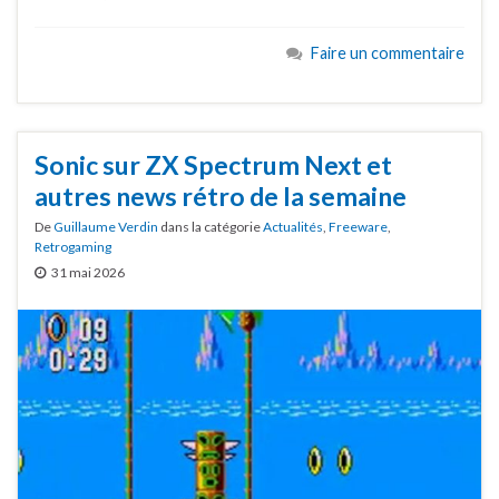
Faire un commentaire
Sonic sur ZX Spectrum Next et
autres news rétro de la semaine
De
Guillaume Verdin
dans la catégorie
Actualités
,
Freeware
,
Retrogaming
31 mai 2026