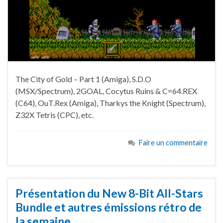
The City of Gold – Part 1 (Amiga), S.D.O
(MSX/Spectrum), 2GOAL, Cocytus Ruins & C=64.REX
(C64), OuT.Rex (Amiga), Tharkys the Knight (Spectrum),
Z32X Tetris (CPC), etc.
Faire un commentaire
Présentation du New 8-Bit All-Stars
Bundle et autres émissions rétro de
la semaine