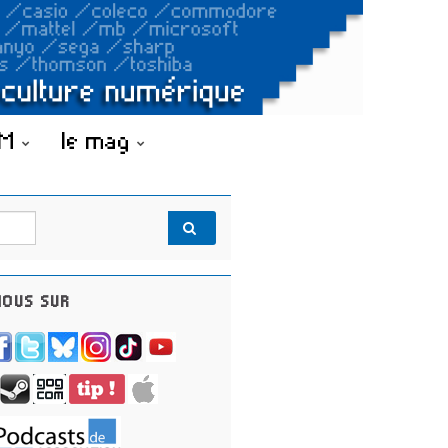
OM
le mag
OUS SUR