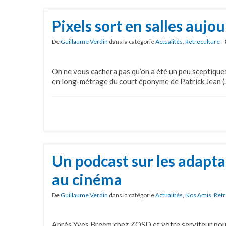
Pixels sort en salles aujo
De
Guillaume Verdin
dans la catégorie
Actualités
,
Retroculture
On ne vous cachera pas qu’on a été un peu sceptiques 
en long-métrage du court éponyme de Patrick Jean (
Un podcast sur les adapta
au cinéma
De
Guillaume Verdin
dans la catégorie
Actualités
,
Nos Amis
,
Retr
Après Yves Breem chez ZQSD et votre serviteur pour J