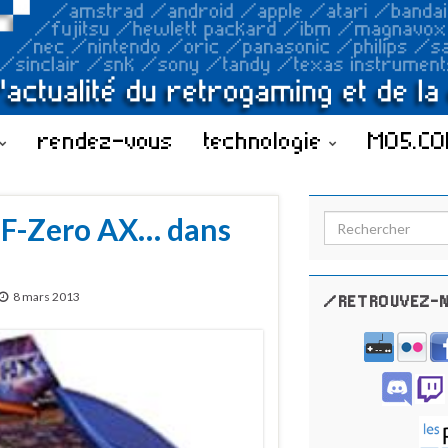
rendez-vous
technologie
MO5.C
é F-Zero AX… dans
Search for:
8 mars 2013
/RETROUVEZ-N