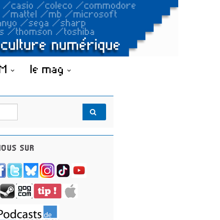
OM
le mag
OUS SUR