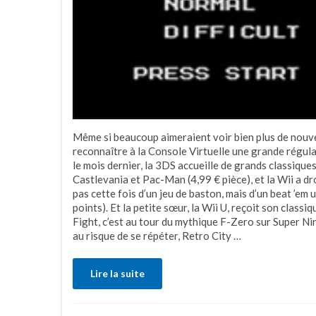
Même si beaucoup aimeraient voir bien plus de nouve
reconnaître à la Console Virtuelle une grande régul
le mois dernier, la 3DS accueille de grands classique
Castlevania et Pac-Man (4,99 € pièce), et la Wii a dr
pas cette fois d’un jeu de baston, mais d’un beat ’em
points). Et la petite sœur, la Wii U, reçoit son clas
Fight, c’est au tour du mythique F-Zero sur Super Nin
au risque de se répéter, Retro City …
Lire la suite