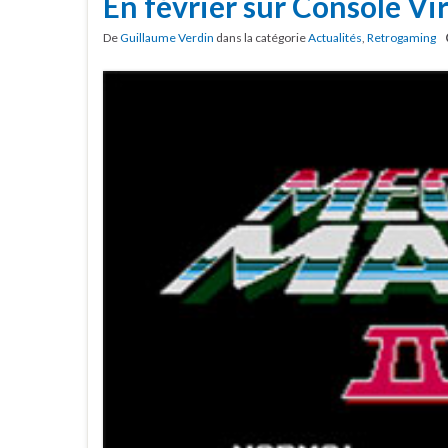
En février sur Console Vir
De
Guillaume Verdin
dans la catégorie
Actualités
,
Retrogaming