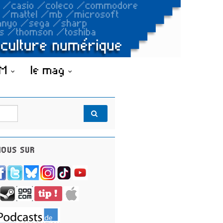
OM
le mag
OUS SUR