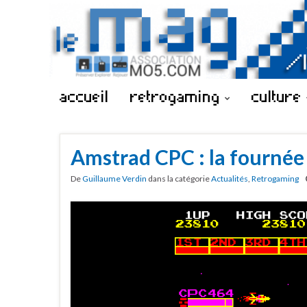
accueil
retrogaming
culture
Amstrad CPC : la fournée
De
Guillaume Verdin
dans la catégorie
Actualités
,
Retrogaming