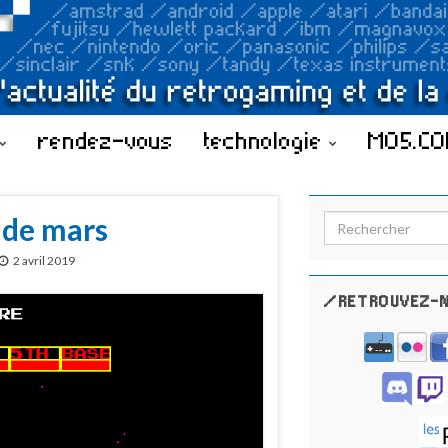
rendez-vous
technologie
MO5.C
 de mars
Search for:
2 avril 2019
/RETROUVEZ-N