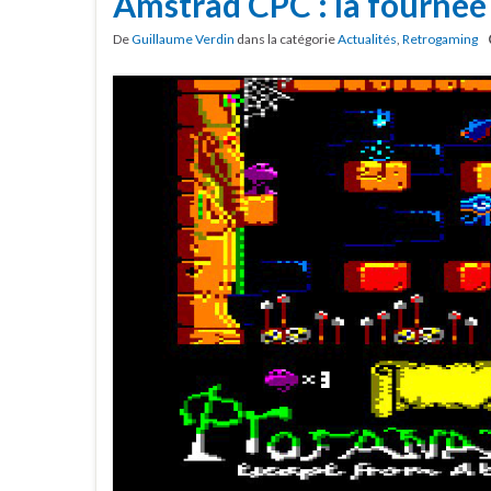
Amstrad CPC : la fournée 
De
Guillaume Verdin
dans la catégorie
Actualités
,
Retrogaming