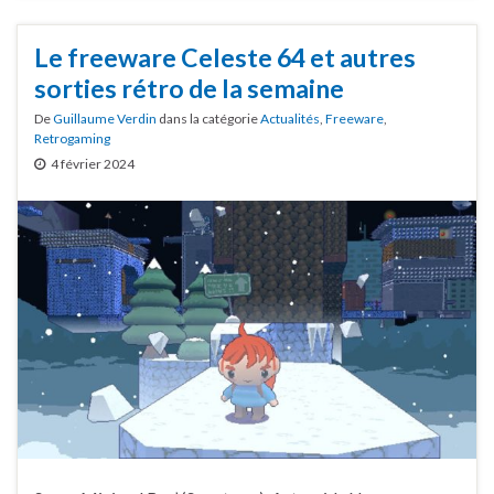
Le freeware Celeste 64 et autres
sorties rétro de la semaine
De
Guillaume Verdin
dans la catégorie
Actualités
,
Freeware
,
Retrogaming
4 février 2024