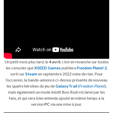
Un petit mois plus tard, le
4 avril
, c’est en revanche sur toutes
les consoles que
XSEED Games
publiera
Freedom Planet 2
,
sorti sur
Steam
en septembre 2022 mine de rien. Pour
l’occasion, la bande-annonce ci-dessus présente de nouveau
les quatre héroïnes du jeu de
GalaxyTrail
(
Freedom Planet
),
mais également un mode inédit
Boss Rush
réclamé par les
fans, et qui sera bien entendu ajouté en même temps à la
version
PC
via une mise à jour.