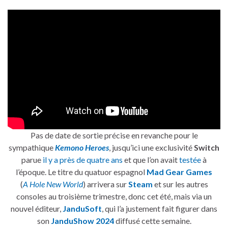
Pas de date de sortie précise en revanche pour le
sympathique
Kemono Heroes
, jusqu’ici une exclusivité
Switch
parue
il y a près de quatre ans
et que l’on avait
testée
à
l’époque. Le titre du quatuor espagnol
Mad Gear Games
(
A Hole New World
) arrivera sur
Steam
et sur les autres
consoles au troisième trimestre, donc cet été, mais via un
nouvel éditeur,
JanduSoft
, qui l’a justement fait figurer dans
son
JanduShow 2024
diffusé cette semaine.