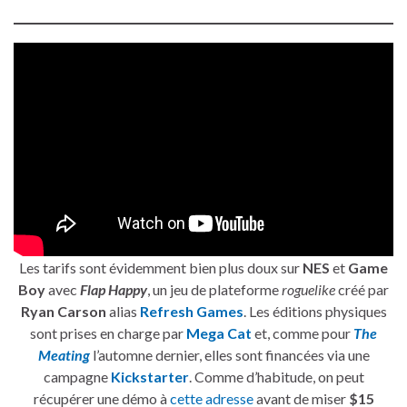
Les tarifs sont évidemment bien plus doux sur
NES
et
Game
Boy
avec
Flap Happy
, un jeu de plateforme
roguelike
créé par
Ryan Carson
alias
Refresh Games
. Les éditions physiques
sont prises en charge par
Mega Cat
et, comme pour
The
Meating
l’automne dernier, elles sont financées via une
campagne
Kickstarter
. Comme d’habitude, on peut
récupérer une démo à
cette adresse
avant de miser
$15