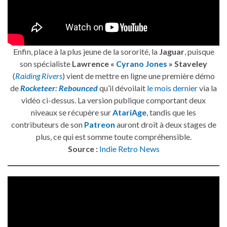
Enfin, place à la plus jeune de la sororité, la
Jaguar
, puisque
son spécialiste
Lawrence «
Cyrano Jones
» Staveley
(
Raiding Rivers
) vient de mettre en ligne une première démo
de
Rocketeer: Rebounced
qu’il dévoilait
le mois dernier
via la
vidéo ci-dessus. La version publique comportant deux
niveaux se récupère sur
AtariAge
, tandis que les
contributeurs de son
Patreon
auront droit à deux stages de
plus, ce qui est somme toute compréhensible.
Source :
Indie Retro News