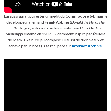
Lui aussi aurait pu rester un inédit du
Commodore 64
, mais le
développeur allemand
Frank Abbing
(
Donald the Hero
,
The
Little Dragon
) a décidé d’achever enfin son
Huck On The
Mississippi
entamé en 1987. Évidemment inspiré par l’œuvre
de Mark Twain, ce jeu composé lui aussi de dix niveaux et
achevé par un boss (!) se récupère sur
Internet Archive
.