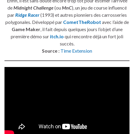
Enfin, il est sans doute encore trop tôt pour estimer l’arrivée
de
Midnight Challenge
(ou
MnC
), un jeu de course influencé
par
Ridge Racer
(1993) et autres pionniers des carrosseries
polygonales. Développé par
CometTheRobot
avec l’aide de
Game Maker
, il fait depuis quelques jours l’objet d’une
première démo sur
itch.io
qui rencontre déjà un fort joli
succès.
Source :
Time Extension