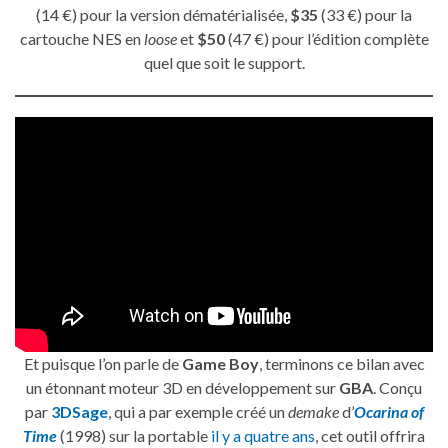
(14 €) pour la version dématérialisée,
$35
(33 €) pour la
cartouche NES en
loose
et
$50
(47 €) pour l’édition complète
quel que soit le support.
Et puisque l’on parle de
Game Boy
, terminons ce bilan avec
un étonnant moteur 3D en développement sur
GBA
. Conçu
par
3DSage
, qui a par exemple créé un
demake
d’
Ocarina of
Time
(1998) sur la portable
il y a quatre ans
, cet outil offrira