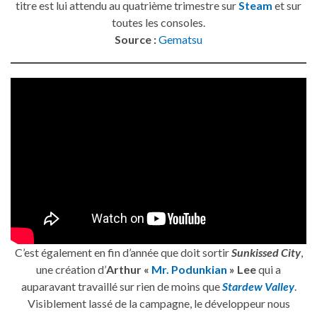
titre est lui attendu au quatrième trimestre sur
Steam
et sur
toutes les consoles.
Source :
Gematsu
C’est également en fin d’année que doit sortir
Sunkissed City
,
une création d’
Arthur «
Mr. Podunkian
» Lee
qui a
auparavant travaillé sur rien de moins que
Stardew Valley
.
Visiblement lassé de la campagne, le développeur nous