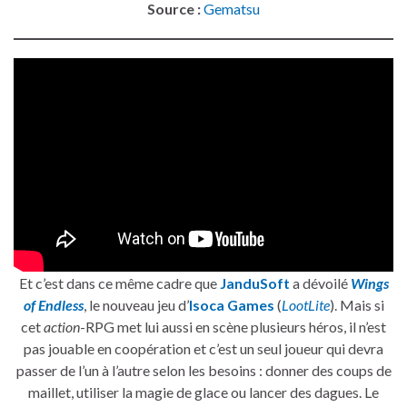
Source :
Gematsu
Et c’est dans ce même cadre que
JanduSoft
a dévoilé
Wings
of Endless
, le nouveau jeu d’
Isoca Games
(
LootLite
). Mais si
cet
action
-RPG met lui aussi en scène plusieurs héros, il n’est
pas jouable en coopération et c’est un seul joueur qui devra
passer de l’un à l’autre selon les besoins : donner des coups de
maillet, utiliser la magie de glace ou lancer des dagues. Le