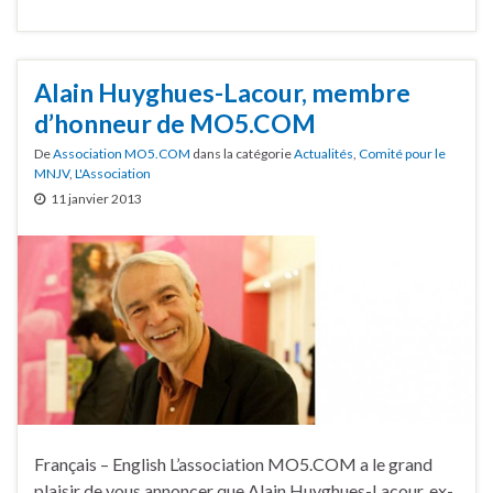
Alain Huyghues-Lacour, membre
d’honneur de MO5.COM
De
Association MO5.COM
dans la catégorie
Actualités
,
Comité pour le
MNJV
,
L'Association
11 janvier 2013
Français – English L’association MO5.COM a le grand
plaisir de vous annoncer que Alain Huyghues-Lacour, ex-