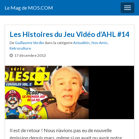
Le Mag de MO5.COM
Togg
navig
Les Histoires du Jeu Vidéo d’AHL #14
De
Guillaume Verdin
dans la catégorie
Actualités
,
Nos Amis
,
Retroculture
17 décembre 2013
Il est de retour ! Nous n’avions pas eu de nouvelle
émission depuis mars, même si on avait pu avoir notre