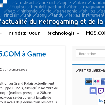
rendez-vous
technologie
MO5.C
O5.COM à Game
Search for:
30 novembre 2011
/RETROUVEZ-N
osition au Grand Palais actuellement,
hilippe Dubois, ainsi qu’un membre de
aque jeudi (ou presque) à 20h, en
dez-vous se déroulent à la salle de
 vous avais déjà donné tous les détails