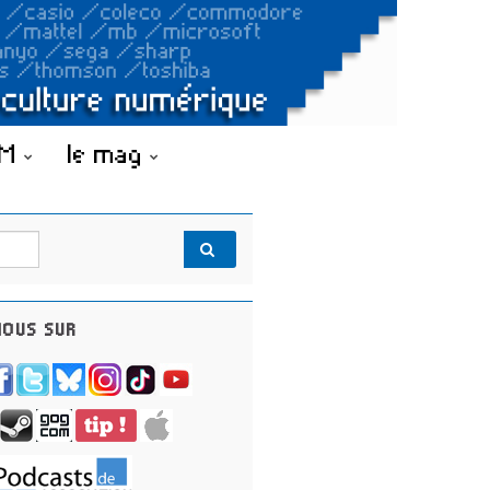
OM
le mag
OUS SUR