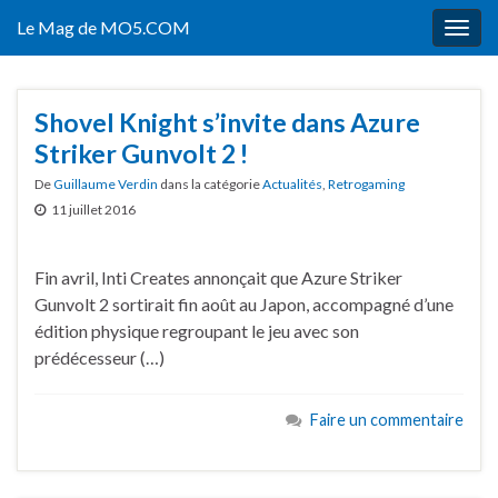
Le Mag de MO5.COM
Togg
navig
Shovel Knight s’invite dans Azure
Striker Gunvolt 2 !
De
Guillaume Verdin
dans la catégorie
Actualités
,
Retrogaming
11 juillet 2016
Fin avril, Inti Creates annonçait que Azure Striker
Gunvolt 2 sortirait fin août au Japon, accompagné d’une
édition physique regroupant le jeu avec son
prédécesseur (…)
Faire un commentaire