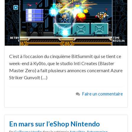
C’est à l’occasion du cinquième BitSummit qui se tient ce
week-end à Kyōto, que le studio Inti Creates (Blaster
Master Zero) a fait plusieurs annonces concernant Azure
Striker Gunvolt (…)
Faire un commentaire
En mars sur l’eShop Nintendo
De
Guillaume Verdin
dans la catégorie
Actualités
,
Retrogaming