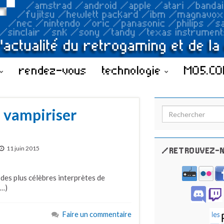
rendez-vous
technologie
MO5.C
 vampiriser
Search for:
11 juin 2015
/RETROUVEZ-N
n des plus célèbres interprètes de
(…)
Faire un commentaire