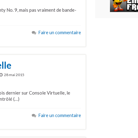
hty No. 9, mais pas vraiment de bande-
Faire un commentaire
lle
28 mai 2015
is dernier sur Console Virtuelle, le
ntrôlé (…)
Faire un commentaire