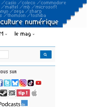
OM
le mag
OUS SUR