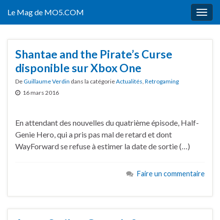
Le Mag de MO5.COM
Togg
navig
Shantae and the Pirate’s Curse
disponible sur Xbox One
De
Guillaume Verdin
dans la catégorie
Actualités
,
Retrogaming
16 mars 2016
En attendant des nouvelles du quatrième épisode, Half-
Genie Hero, qui a pris pas mal de retard et dont
WayForward se refuse à estimer la date de sortie (…)
Faire un commentaire