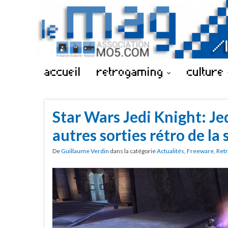
accueil
retrogaming
culture
Star Wars Jedi Knight: J
autres sorties rétro de la
De
Guillaume Verdin
dans la catégorie
Actualités
,
Freeware
,
Ret