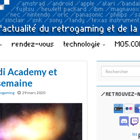
rendez-vous
technologie
MO5.C
edi Academy et
Search for:
 semaine
rogaming
29 mars 2020
/RETROUVEZ-N