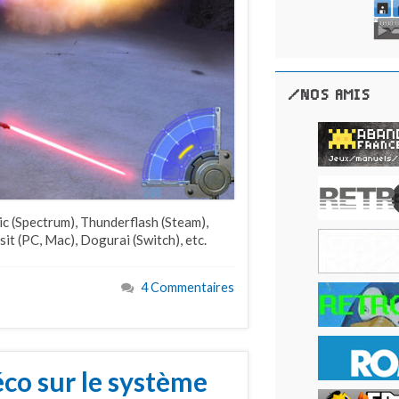
/NOS AMIS
tic (Spectrum), Thunderflash (Steam),
t (PC, Mac), Dogurai (Switch), etc.
4 Commentaires
éco sur le système