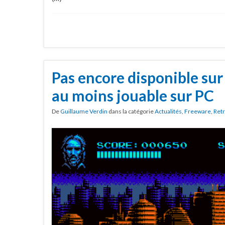
Pas encore disponible sur
au moins jouable sur PC
De
Guillaume Verdin
dans la catégorie
Actualités
,
Freeware
,
Ret