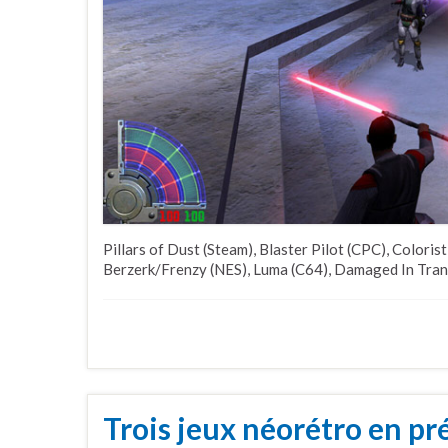
Pillars of Dust (Steam), Blaster Pilot (CPC), Coloris
Berzerk/Frenzy (NES), Luma (C64), Damaged In Transi
Trois jeux néorétro en pr