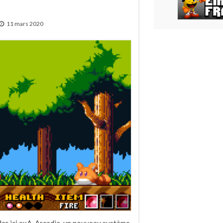
11 mars 2020
rder ici exA-Arcadia, un nouveau système