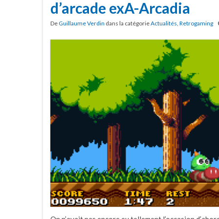
d’arcade exA-Arcadia
De
Guillaume Verdin
dans la catégorie
Actualités
,
Retrogaming
On n’avait pas encore eu tellement l’occasion d’abo