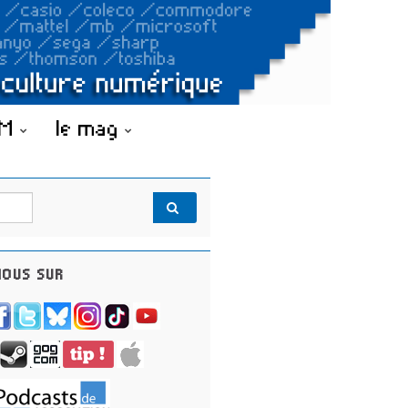
OM
le mag
OUS SUR