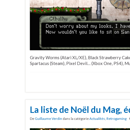
Gravity Worms (Atari XL/XE), Black Strawberry Cak
Spartacus (Steam), Pixel Devil… (Xbox One, PS4), M
La liste de Noël du Mag, 
De
Guillaume Verdin
dans la catégorie
Actualités
,
Retrogaming