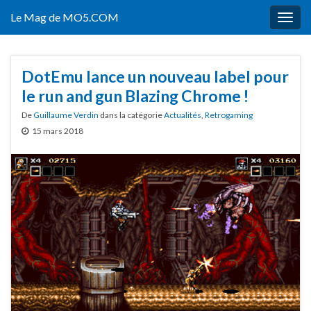
Le Mag de MO5.COM
Togg
navig
DotEmu lance un nouveau label pour
le run and gun Blazing Chrome !
De
Guillaume Verdin
dans la catégorie
Actualités
,
Retrogaming
15 mars 2018