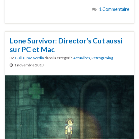
1 Commentaire
Lone Survivor: Director’s Cut aussi
sur PC et Mac
De
Guillaume Verdin
dans la catégorie
Actualités
,
Retrogaming
1 novembre 2013