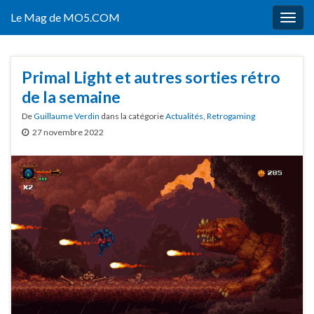
Le Mag de MO5.COM
Togg
navig
Primal Light et autres sorties rétro
de la semaine
De
Guillaume Verdin
dans la catégorie
Actualités
,
Retrogaming
27 novembre 2022