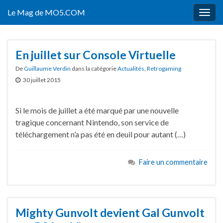
Le Mag de MO5.COM
Togg
navig
En juillet sur Console Virtuelle
De
Guillaume Verdin
dans la catégorie
Actualités
,
Retrogaming
30 juillet 2015
Si le mois de juillet a été marqué par une nouvelle
tragique concernant Nintendo, son service de
téléchargement n’a pas été en deuil pour autant (…)
Faire un commentaire
Mighty Gunvolt devient Gal Gunvolt