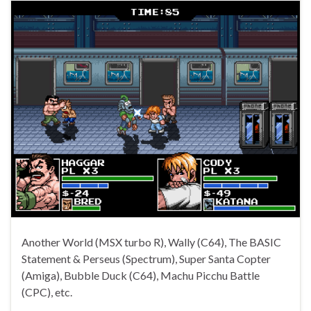
Another World (MSX turbo R), Wally (C64), The BASIC
Statement & Perseus (Spectrum), Super Santa Copter
(Amiga), Bubble Duck (C64), Machu Picchu Battle
(CPC), etc.