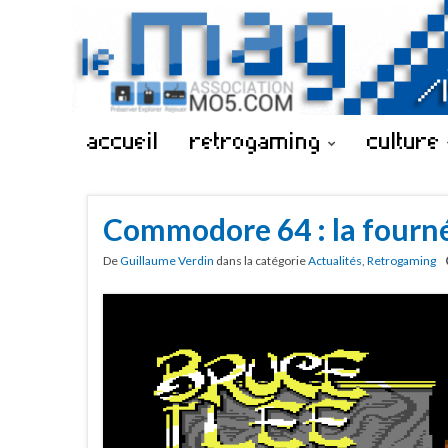
accueil
retrogaming
culture
Commodore 64 : la fourn
De
Guillaume Verdin
dans la catégorie
Actualités
,
Retrogaming