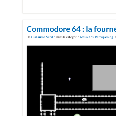
Commodore 64 : la fourné
De
Guillaume Verdin
dans la catégorie
Actualités
,
Retrogaming