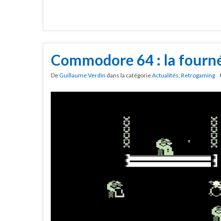
Commodore 64 : la fourné
De
Guillaume Verdin
dans la catégorie
Actualités
,
Retrogaming