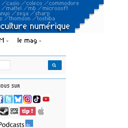
OM
le mag
OUS SUR