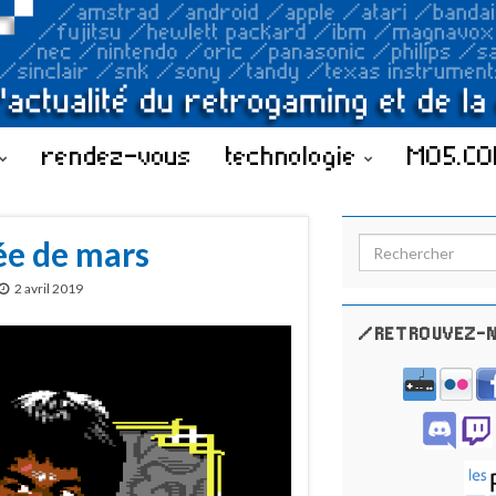
rendez-vous
technologie
MO5.C
ée de mars
Search for:
2 avril 2019
/RETROUVEZ-N