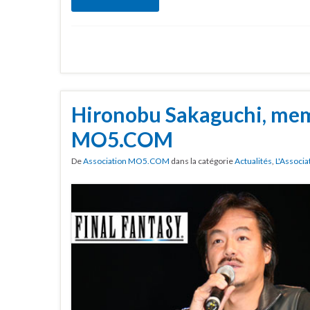
Hironobu Sakaguchi, me
MO5.COM
De
Association MO5.COM
dans la catégorie
Actualités
,
L'Associa