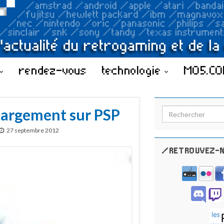
rendez-vous
technologie
MO5.C
chargement sur PSP
Search for:
27 septembre 2012
/RETROUVEZ-N