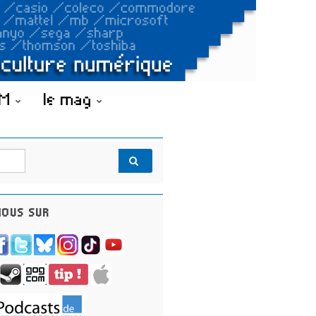
OM
le mag
OUS SUR