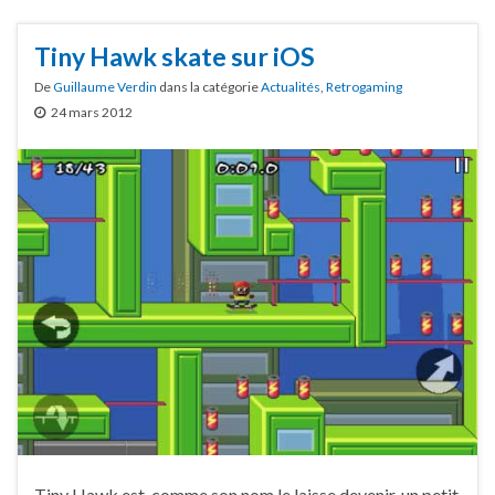
Tiny Hawk skate sur iOS
De
Guillaume Verdin
dans la catégorie
Actualités
,
Retrogaming
24 mars 2012
Tiny Hawk est, comme son nom le laisse devenir, un petit