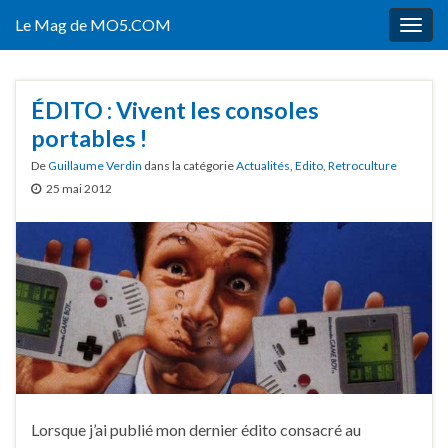
Le Mag de MO5.COM
Togg
navig
ÉDITO : Vivent les consoles
portables !
De
Guillaume Verdin
dans la catégorie
Actualités
,
Edito
,
Retroculture
25 mai 2012
Lorsque j’ai publié mon dernier édito consacré au