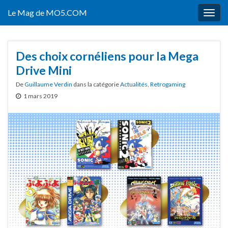
Le Mag de MO5.COM
Togg
navig
Des choix cornéliens pour la Mega
Drive Mini
De
Guillaume Verdin
dans la catégorie
Actualités
,
Retrogaming
1 mars 2019