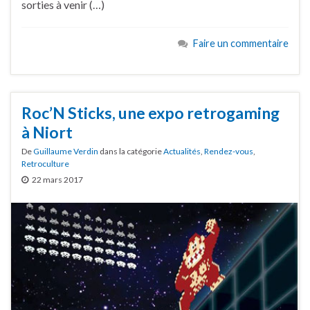
sorties à venir (…)
Faire un commentaire
Roc’N Sticks, une expo retrogaming
à Niort
De
Guillaume Verdin
dans la catégorie
Actualités
,
Rendez-vous
,
Retroculture
22 mars 2017