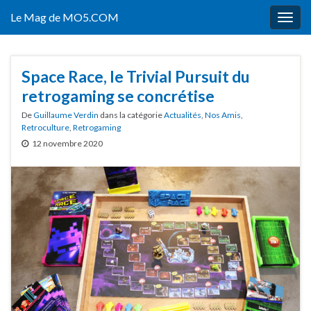
Le Mag de MO5.COM
Togg
navig
Space Race, le Trivial Pursuit du
retrogaming se concrétise
De
Guillaume Verdin
dans la catégorie
Actualités
,
Nos Amis
,
Retroculture
,
Retrogaming
12 novembre 2020