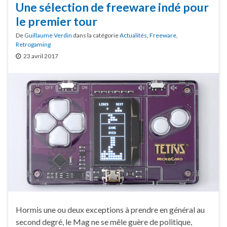
Une sélection de freeware indé pour
le premier tour
De
Guillaume Verdin
dans la catégorie
Actualités
,
Freeware
,
Retrogaming
23 avril 2017
Hormis une ou deux exceptions à prendre en général au
second degré, le Mag ne se mêle guère de politique,