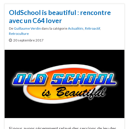
OldSchool is beautiful : rencontre
avec un C64 lover
De
Guillaume Verdin
dans la catégorie
Actualités
,
Rétroactif
,
Retroculture
20 septembre 2017
Si nous avons récemment relayé des sessions de jeu des