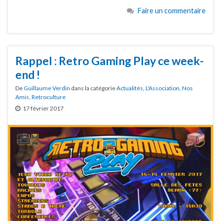
Faire un commentaire
Rappel : Retro Gaming Play ce week-
end !
De
Guillaume Verdin
dans la catégorie
Actualités
,
L'Association
,
Nos
Amis
,
Retroculture
17 février 2017