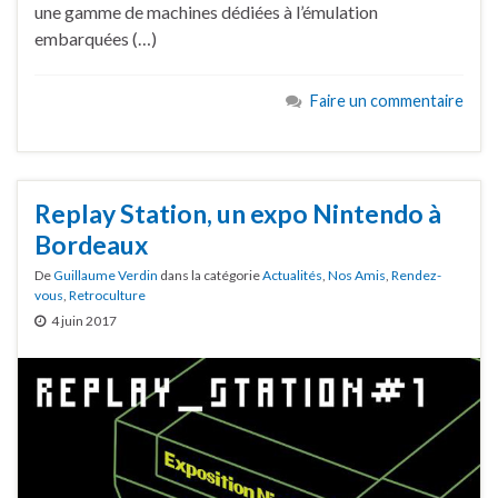
une gamme de machines dédiées à l’émulation
embarquées (…)
Faire un commentaire
Replay Station, un expo Nintendo à
Bordeaux
De
Guillaume Verdin
dans la catégorie
Actualités
,
Nos Amis
,
Rendez-
vous
,
Retroculture
4 juin 2017