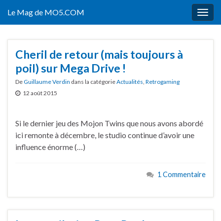
Le Mag de MO5.COM
Togg
navig
Cheril de retour (mais toujours à
poil) sur Mega Drive !
De
Guillaume Verdin
dans la catégorie
Actualités
,
Retrogaming
12 août 2015
Si le dernier jeu des Mojon Twins que nous avons abordé
ici remonte à décembre, le studio continue d’avoir une
influence énorme (…)
1 Commentaire