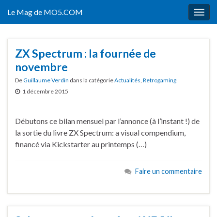
Le Mag de MO5.COM
Togg
navig
ZX Spectrum : la fournée de
novembre
De
Guillaume Verdin
dans la catégorie
Actualités
,
Retrogaming
1 décembre 2015
Débutons ce bilan mensuel par l’annonce (à l’instant !) de
la sortie du livre ZX Spectrum: a visual compendium,
financé via Kickstarter au printemps (…)
Faire un commentaire