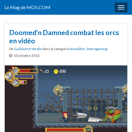
Le Mag de MO5.COM
Togg
navig
Doomed’n Damned combat les orcs
en vidéo
De
Guillaume Verdin
dans la catégorie
Actualités
,
Retrogaming
10 octobre 2013