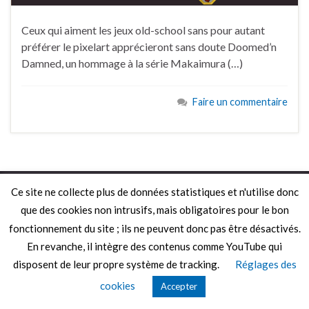
Ceux qui aiment les jeux old-school sans pour autant
préférer le pixelart apprécieront sans doute Doomed’n
Damned, un hommage à la série Makaimura (…)
Faire un commentaire
© 2026 Le Mag de MO5.COM.
Ce site ne collecte plus de données statistiques et n'utilise donc
Construit avec
par
Thèmes Graphene
.
que des cookies non intrusifs, mais obligatoires pour le bon
fonctionnement du site ; ils ne peuvent donc pas être désactivés.
En revanche, il intègre des contenus comme YouTube qui
disposent de leur propre système de tracking.
Réglages des
cookies
Accepter