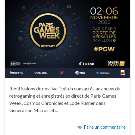
Rediffusions de nos live Twitch consacrés aux news du
retrogaming et enregistrés en direct de Paris Games
Week, Cosmos Chronicles et Lode Runner dans
Génération Micros, etc.
Faire un commentaire