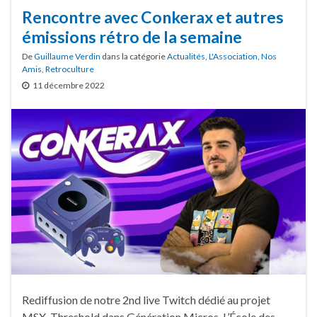
Rencontre avec Conkerax et autres
émissions rétro de la semaine
De
Guillaume Verdin
dans la catégorie
Actualités
,
L'Association
,
Nos
Amis
,
Retroculture
11 décembre 2022
Rediffusion de notre 2nd live Twitch dédié au projet
MSX, Threshold dans Génération Micros, L’École des