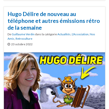
Hugo Délire de nouveau au
téléphone et autres émissions rétro
de la semaine
De
Guillaume Verdin
dans la catégorie
Actualités
,
L'Association
,
Nos
Amis
,
Retroculture
23 octobre 2022