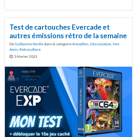
Test de cartouches Evercade et
autres émissions rétro de la semaine
De
Guillaume Verdin
dans la catégorie
Actualités
,
L'Association
,
Nos
Amis
,
Retroculture
5 février 2023