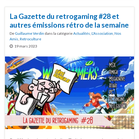
La Gazette du retrogaming #28 et
autres émissions rétro de la semaine
De
Guillaume Verdin
dans la catégorie
Actualités
,
L'Association
,
Nos
Amis
,
Retroculture
19 mars 2023