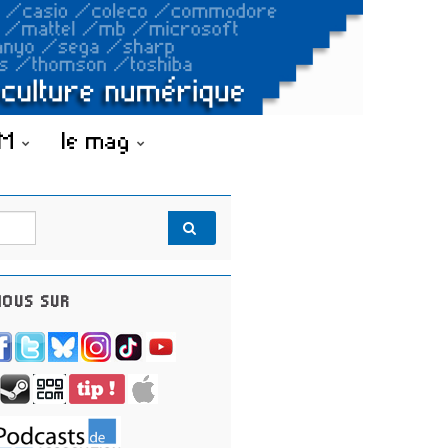
OM
le mag
OUS SUR