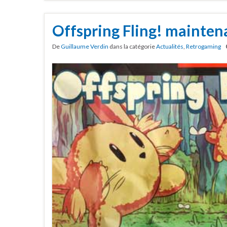
Offspring Fling! mainten
De
Guillaume Verdin
dans la catégorie
Actualités
,
Retrogaming