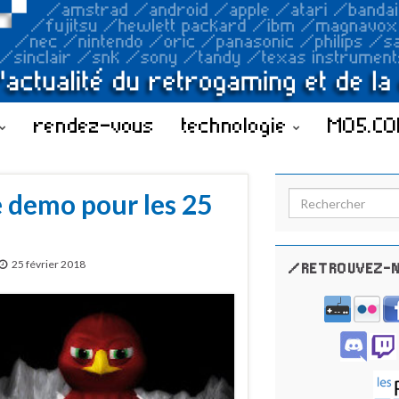
rendez-vous
technologie
MO5.C
e demo pour les 25
Search for:
25 février 2018
/RETROUVEZ-N