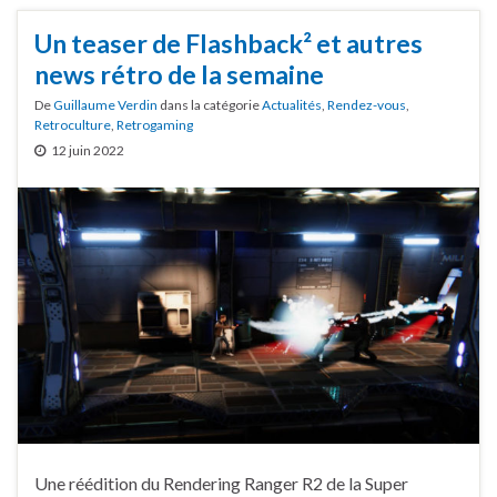
Un teaser de Flashback² et autres
news rétro de la semaine
De
Guillaume Verdin
dans la catégorie
Actualités
,
Rendez-vous
,
Retroculture
,
Retrogaming
12 juin 2022
Une réédition du Rendering Ranger R2 de la Super