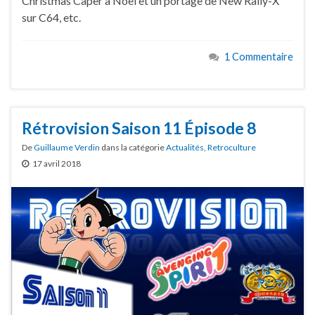
Christmas Caper à Noël et un portage de New Rally-X
sur C64, etc.
1 Commentaire
Rétrovision Saison 11 Épisode 8
De
Guillaume Verdin
dans la catégorie
Actualités
,
Retroculture
17 avril 2018