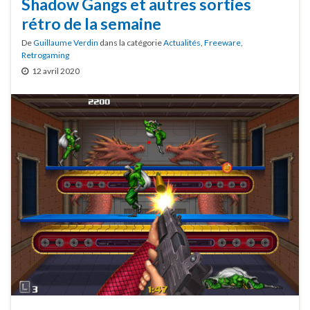
Shadow Gangs et autres sorties
rétro de la semaine
De
Guillaume Verdin
dans la catégorie
Actualités
,
Freeware
,
Retrogaming
12 avril 2020