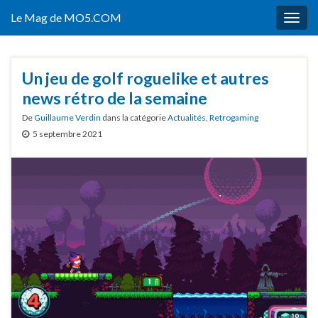
Le Mag de MO5.COM
Togg
navig
Un jeu de golf roguelike et autres
news rétro de la semaine
De
Guillaume Verdin
dans la catégorie
Actualités
,
Retrogaming
5 septembre 2021