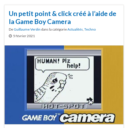
Un petit point & click créé à l’aide de
la Game Boy Camera
De
Guillaume Verdin
dans la catégorie
Actualités
,
Techno
5 février 2021