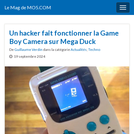
Le Mag de MO5.COM
Togg
navig
Un hacker fait fonctionner la Game
Boy Camera sur Mega Duck
De
Guillaume Verdin
dans la catégorie
Actualités
,
Techno
19 septembre 2024