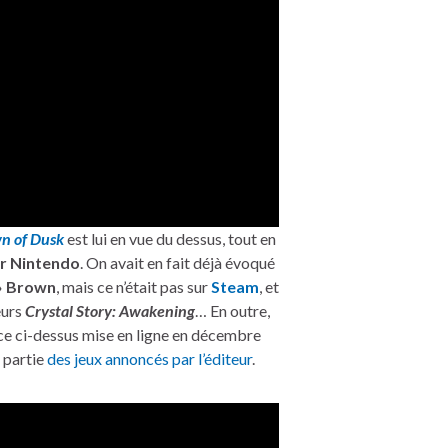
wn of Dusk
est lui en vue du dessus, tout en
r Nintendo
. On avait en fait déjà évoqué
» Brown
, mais ce n’était pas sur
Steam
, et
leurs
Crystal Story: Awakening
… En outre,
ce ci-dessus mise en ligne en décembre
e partie
des jeux annoncés par l’éditeur
.