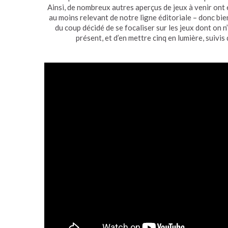
Ainsi, de nombreux autres aperçus de jeux à venir ont 
au moins relevant de notre ligne éditoriale – donc bi
du coup décidé de se focaliser sur les jeux dont on 
présent, et d’en mettre cinq en lumière, suivis 