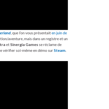
derland
, que l’on vous présentait
en juin de
ction/aventure, mais dans un registre et un
tra
et
Sinergia Games
se réclame de
le vérifier soi-même en démo sur
Steam
.