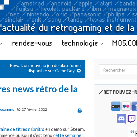
rendez-vous
technologie
MO5.C
Powa!, un nouveau jeu de plateforme
Search for:
disponible sur Game Boy
es news rétro de la
/RETROUVEZ-N
rogaming
27 février 2022
aine de titres
néorétro
en démo sur
Steam
,
ommencé puisqu’il s’est tenu
cette semaine
!