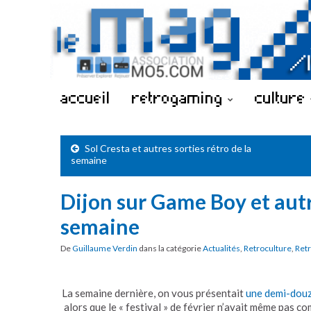
accueil
retrogaming
culture
Sol Cresta et autres sorties rétro de la
semaine
Dijon sur Game Boy et autr
semaine
De
Guillaume Verdin
dans la catégorie
Actualités
,
Retroculture
,
Ret
La semaine dernière, on vous présentait
une demi-douz
alors que le « festival » de février n’avait même pas c