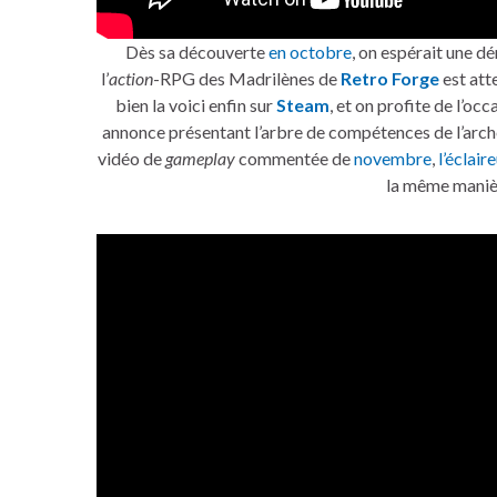
Dès sa découverte
en octobre
, on espérait une 
l’
action
-RPG des Madrilènes de
Retro Forge
est att
bien la voici enfin sur
Steam
, et on profite de l’oc
annonce présentant l’arbre de compétences de l’archer,
vidéo de
gameplay
commentée de
novembre
,
l’éclair
la même maniè