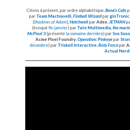
Citons à présent, par ordre alphabétique,
Bone’s Cafe
p
par
Team Machiavelli
,
Fireball Wizard
par
ginTronic
(
Shadows of Adam
),
Hatchwell
par
Adee
,
JETMAN
p
(évoqué
fin janvier
) par
Tate Multimedia
,
the mach
McPixel 3
(présenté
la semaine dernière
) par
Sos Sos
Acme Pixel Foundry
,
Operation: Pinkeye
par
Stor
décembre
) par
Triskell Interactive
,
Roto Force
par
A
Actual Nerd