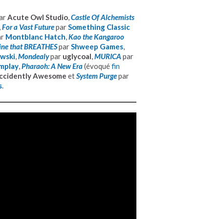
ar
Acute Owl Studio
,
Castle Of Alchemists
,
For a Vast Future
par
Something Classic
ar
Montblanc Hatch
,
Kao the Kangaroo
ine that BREATHES
par
Shweep Games
,
owski
,
Mondealy
par
uglycoal
,
MURICA
par
mplay
,
Pharaoh: A New Era
(évoqué
fin
ccidently Awesome
et
System Purge
par
s
.