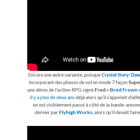
Encore une autre variante, puisque
Crystal Story: Da
incorporant des phases de vol en mode 7 façon
Supe
une démo de l’
action
-RPG signé
Fred «
Bred Frown
il y a plus de deux ans
déjà alors qu’il s’appelait d’ail
on est visiblement passé à côté de la bande-annon
dernier par
Flyhigh Works
, alors qu’il devait fair