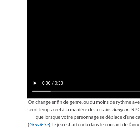
On change enfin de genre, ou du moins de rythme av
semi temps réel à la manière de certains
dungeon
-RPGs
que lorsque votre personnage se déplace d’une c
(
GraviFire
), le jeu est attendu dans le courant de l’ann