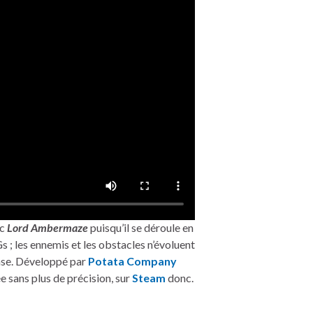
ec
Lord Ambermaze
puisqu’il se déroule en
 ; les ennemis et les obstacles n’évoluent
ase. Développé par
Potata Company
ée sans plus de précision, sur
Steam
donc.