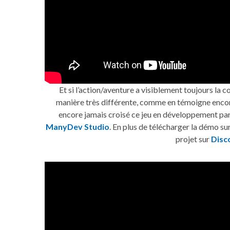
Et si l’action/aventure a visiblement toujours la 
manière très différente, comme en témoigne enc
encore jamais croisé ce jeu en développement par 
ManyDev Studio
. En plus de télécharger la démo su
projet sur
Disc