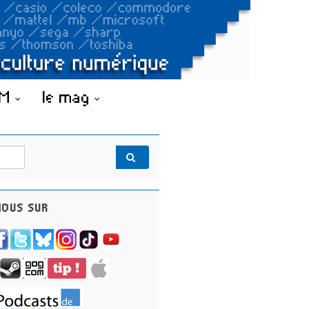
OM
le mag
OUS SUR