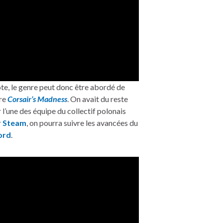
cote, le genre peut donc être abordé de
ore
Corsair’s Madness
. On avait du reste
l’une des équipe du collectif polonais
r
Steam
, on pourra suivre les avancées du
ord
.