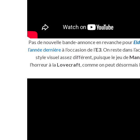
Pas de nouvelle bande-annonce en revanche pour
El
l’année dernière
à l’occasion de l’
E3
. On reste dans l’a
style visuel assez différent, puisque le jeu de
Man
l’horreur à la
Lovecraft
, comme on peut désormais 