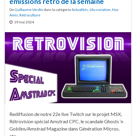
émissions rétro de la semaine
De
Guillaume Verdin
dans la catégorie
Actualités
,
L'Association
,
Nos
Amis
,
Retroculture
19 mai 2024
Rediffusion de notre 22e live Twitch sur le projet MSX,
Rétrovision spécial Amstrad CPC, le scandale Ghosts ‘n
Goblins/Amstrad Magazine dans Génération Micros,
etc.