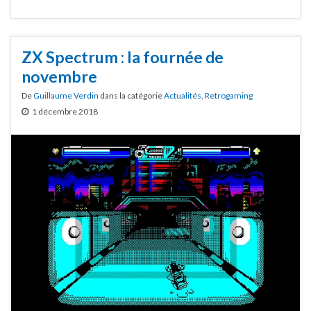
ZX Spectrum : la fournée de
novembre
De
Guillaume Verdin
dans la catégorie
Actualités
,
Retrogaming
1 décembre 2018