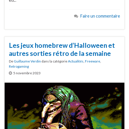
Faire un commentaire
Les jeux homebrew d’Halloween et
autres sorties rétro de la semaine
De
Guillaume Verdin
dans la catégorie
Actualités
,
Freeware
,
Retrogaming
5 novembre 2023