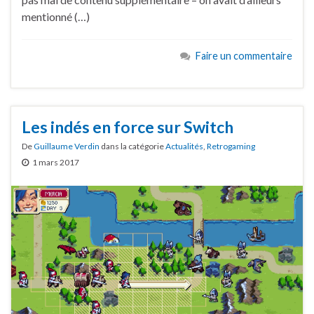
mentionné (…)
Faire un commentaire
Les indés en force sur Switch
De
Guillaume Verdin
dans la catégorie
Actualités
,
Retrogaming
1 mars 2017