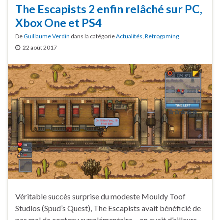
The Escapists 2 enfin relâché sur PC,
Xbox One et PS4
De
Guillaume Verdin
dans la catégorie
Actualités
,
Retrogaming
22 août 2017
Véritable succès surprise du modeste Mouldy Toof
Studios (Spud’s Quest), The Escapists avait bénéficié de
pas mal de contenu supplémentaire – on avait d’ailleurs