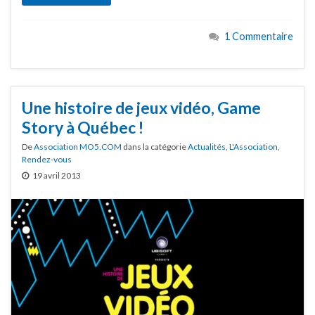
1 Commentaire
Une histoire de jeux vidéo, Game
Story à Québec !
De
Association MO5.COM
dans la catégorie
Actualités
,
L'Association
,
Rendez-vous
19 avril 2013