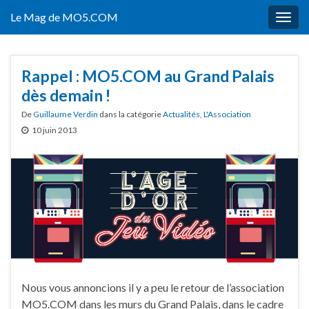
Le Mag de MO5.COM
Togg
navig
Rappel : MO5.COM au Grand Palais
dès demain !
De
Guillaume Verdin
dans la catégorie
Actualités
,
L'Association
10 juin 2013
Nous vous annoncions il y a peu le retour de l’association
MO5.COM dans les murs du Grand Palais, dans le cadre