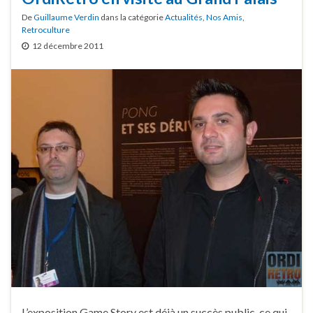
De
Guillaume Verdin
dans la catégorie
Actualités
,
Nos Amis
,
Retroculture
12 décembre 2011
L’exposition Game Story est déjà un succès public, ce qui