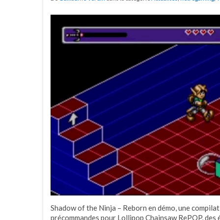
Shadow of the Ninja – Reborn en démo, une compilat
précommandes pour Lollipop Chainsaw RePOP, des éd