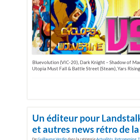
Bluevolution (VIC-20), Dark Knight – Shadow of Mad
Utopia Must Fall & Battle Street (Steam), Yars Rising
Un éditeur pour Landstal
et autres news rétro de l
De
Guillaume Verdin
dans la catégorie
Actualités
,
Retrogaming
,
T