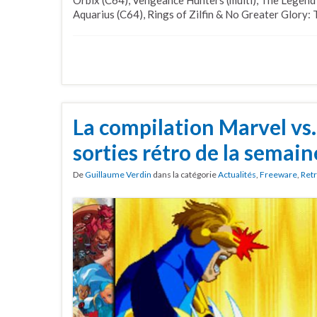
Orbix (C64), Vengeance Hunters (multi), The Legend 
Aquarius (C64), Rings of Zilfin & No Greater Glory: 
La compilation Marvel vs
sorties rétro de la semain
De
Guillaume Verdin
dans la catégorie
Actualités
,
Freeware
,
Ret