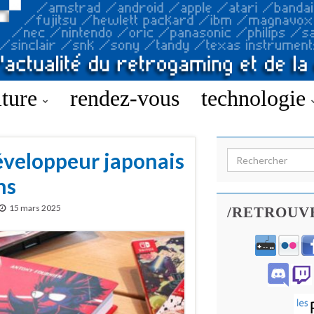
lture
rendez-vous
technologie
développeur japonais
Search for:
ns
15 mars 2025
/RETROUV