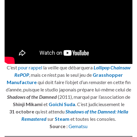
C’est
pour rappel
la veille que débarquera
Lollipop Chainsaw
RePOP
, mais ce n’est pas le seul jeu de
Grasshopper
Manufacture
qui doit faire l’objet d’un
remaster
en cette fin
d’année, puisque le studio japonais prépare lui-même celui de
Shadows of the Damned
(2011), marqué par l’association de
Shinji Mikami
et
Goichi Suda
. C’est judicieusement le
31 octobre
qu’est attendu
Shadows of the Damned: Hella
Remastered
sur
Steam
et toutes les consoles.
Source :
Gematsu