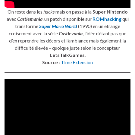
On reste dans les
hacks
mais on passe à la
Super Nintendo
avec
Castlemania
, un patch disponible sur
ROMhacking
qui
transforme
Super Mario World
(1990) en un étrange
croisement avec la série
Castlevania
, l’idée n’étant pas que
d’en reprendre les décors et l’ambiance mais également la
difficulté élevée – quoique juste selon le concepteur
LetsTalkGames
.
Source :
Time Extension