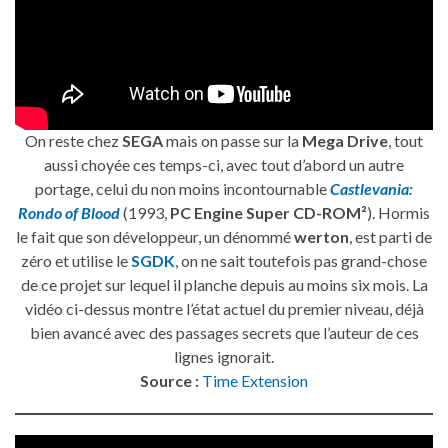
On reste chez
SEGA
mais on passe sur la
Mega Drive
, tout
aussi choyée ces temps-ci, avec tout d’abord un autre
portage, celui du non moins incontournable
Castlevania:
Rondo of Blood
(1993,
PC Engine Super CD-ROM²
). Hormis
le fait que son développeur, un dénommé
werton
, est parti de
zéro et utilise le
SGDK
, on ne sait toutefois pas grand-chose
de ce projet sur lequel il planche depuis au moins six mois. La
vidéo ci-dessus montre l’état actuel du premier niveau, déjà
bien avancé avec des passages secrets que l’auteur de ces
lignes ignorait.
Source :
Time Extension