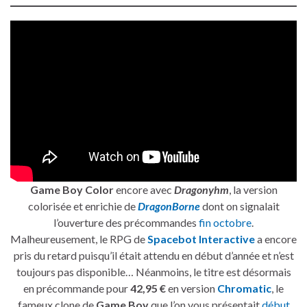
Game Boy Color
encore avec
Dragonyhm
, la version
colorisée et enrichie de
DragonBorne
dont on signalait
l’ouverture des précommandes
fin octobre
.
Malheureusement, le RPG de
Spacebot Interactive
a encore
pris du retard puisqu’il était attendu en début d’année et n’est
toujours pas disponible… Néanmoins, le titre est désormais
en précommande pour
42,95 €
en version
Chromatic
, le
fameux clone de
Game Boy
que l’on vous présentait
début