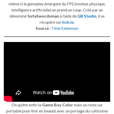
même si le
gameplay
émergent du FPS (moteur physique,
intelligence artificielle) en prend un coup. Créé par un
dénommé
SofaSwordsman
à l’aide de
GB Studio
, il se
récupère sur
itch.io
.
Source :
Time Extension
On quitte enfin la
Game Boy Color
mais on reste sur
portable pour finir en beauté avec un portage du cultissime