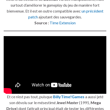
surtout d’améliorer le
gameplay
du jeu de manière fort
bienvenue. Et il est en outre compatible avec
un précédent
patch
ajoutant des sauvegardes.
Source :
Time Extension
Et ce n’est pas tout, puisque
BillyTime!Games
a aussi jeté
son dévolu sur le mésestimé
Jewel Master
(1991,
Mega
Drive
) dont l’attrait principal était de tester les différentes