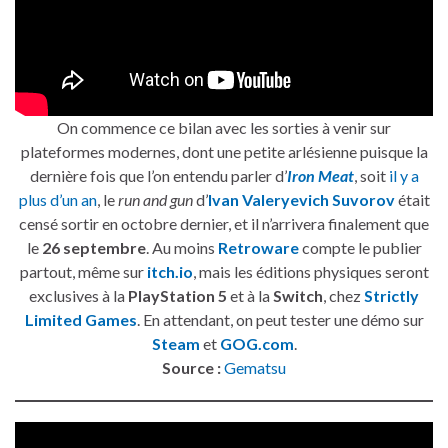
On commence ce bilan avec les sorties à venir sur
plateformes modernes, dont une petite arlésienne puisque la
dernière fois que l’on entendu parler d’
Iron Meat
, soit
il y a
plus d’un an
, le
run and gun
d’
Ivan Valeryevich Suvorov
était
censé sortir en octobre dernier, et il n’arrivera finalement que
le
26 septembre
. Au moins
Retroware
compte le publier
partout, même sur
itch.io
, mais les éditions physiques seront
exclusives à la
PlayStation 5
et à la
Switch
, chez
Strictly
Limited Games
. En attendant, on peut tester une démo sur
Steam
et
GOG.com
.
Source :
Gematsu