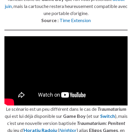
juin
, mais la cartouche restera heureusement compatible avec
une portable d’origine.
Source :
Time Extension
Le scénario est un peu différent dans le cas de
Traumatarium
qui est lui déjà disponible sur
Game Boy
(et sur
Switch
), mais
c’est une nouvelle version baptisée
Traumatarium: Penitent
du jeu d’
Horatiu Radoiu
(
Neighbor
) alias
Eligos Games
, en