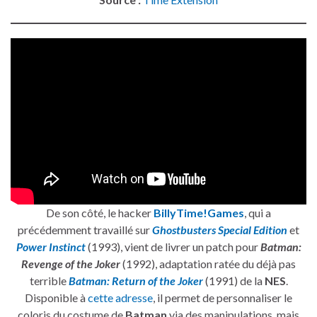
De son côté, le hacker
BillyTime!Games
, qui a
précédemment travaillé sur
Ghostbusters Special Edition
et
Power Instinct
(1993), vient de livrer un patch pour
Batman:
Revenge of the Joker
(1992), adaptation ratée du déjà pas
terrible
Batman: Return of the Joker
(1991) de la
NES
.
Disponible à
cette adresse
, il permet de personnaliser le
coloris du costume de
Batman
via des manipulations, mais