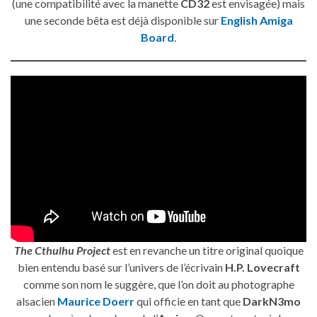
(une compatibilité avec la manette
CD32
est envisagée) mais
une seconde bêta est déjà disponible sur
English Amiga
Board
.
The Cthulhu Project
est en revanche un titre original quoique
bien entendu basé sur l’univers de l’écrivain
H.P. Lovecraft
comme son nom le suggère, que l’on doit au photographe
alsacien
Maurice Doerr
qui officie en tant que
DarkN3mo