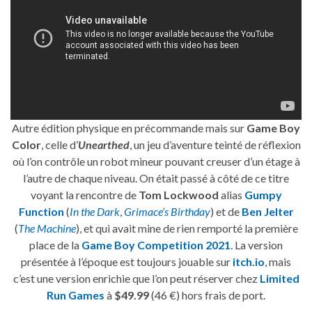
Autre édition physique en précommande mais sur
Game Boy
Color
, celle d’
Unearthed
, un jeu d’aventure teinté de réflexion
où l’on contrôle un robot mineur pouvant creuser d’un étage à
l’autre de chaque niveau. On était passé à côté de ce titre
voyant la rencontre de
Tom Lockwood
alias
Gumpy
Function
(
In the Dark
,
Grimace’s Birthday
) et de
Ben Jelter
(
The Machine
), et qui avait mine de rien remporté la première
place de la
Game Boy Competition 2021
. La version
présentée à l’époque est toujours jouable sur
itch.io
, mais
c’est une version enrichie que l’on peut réserver chez
Limited
Run Games
à
$49.99
(46 €) hors frais de port.