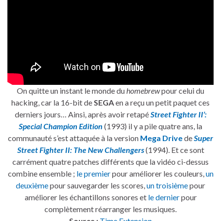
On quitte un instant le monde du
homebrew
pour celui du
hacking, car la 16-bit de
SEGA
en a reçu un petit paquet ces
derniers jours… Ainsi, après avoir retapé
Street Fighter II’:
Special Champion Edition
(1993) il y a pile quatre ans, la
communauté s’est attaquée à la version
Mega Drive
de
Super
Street Fighter II
: The New Challengers
(1994). Et ce sont
carrément quatre patches différents que la vidéo ci-dessus
combine ensemble ;
le premier
pour améliorer les couleurs,
un
deuxième
pour sauvegarder les scores,
un troisième
pour
améliorer les échantillons sonores et
le dernier
pour
complètement réarranger les musiques.
Source :
Time Extension