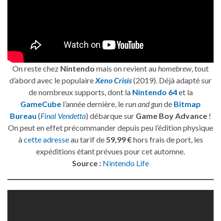
On reste chez
Nintendo
mais on revient au
homebrew
, tout
d’abord avec le populaire
Xeno Crisis
(2019). Déjà adapté sur
de nombreux supports, dont la
Nintendo 64
et la
GameCube
l’année dernière, le
run and gun
de
Bitmap
Bureau
(
Final Vendetta
) débarque sur
Game Boy Advance
!
On peut en effet précommander depuis peu l’édition physique
à
cette adresse
au tarif de
59,99 €
hors frais de port, les
expéditions étant prévues pour cet automne.
Source :
Nintendo Life