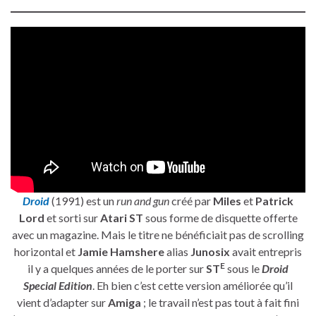
Droid
(1991) est un
run and gun
créé par
Miles
et
Patrick
Lord
et sorti sur
Atari ST
sous forme de disquette offerte
avec un magazine. Mais le titre ne bénéficiait pas de scrolling
horizontal et
Jamie Hamshere
alias
Junosix
avait entrepris
E
il y a quelques années de le porter sur
ST
sous le
Droid
Special Edition
. Eh bien c’est cette version améliorée qu’il
vient d’adapter sur
Amiga
; le travail n’est pas tout à fait fini