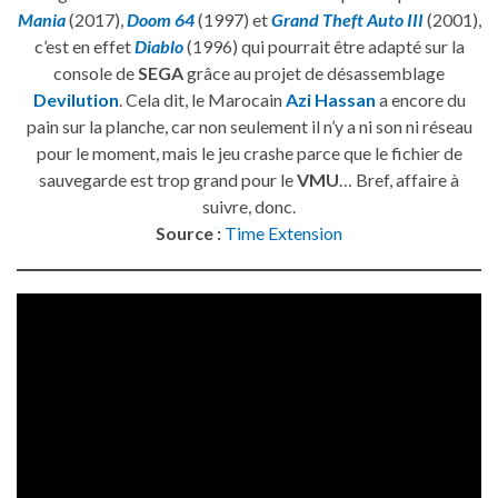
Mania
(2017),
Doom 64
(1997) et
Grand Theft Auto III
(2001),
c’est en effet
Diablo
(1996) qui pourrait être adapté sur la
console de
SEGA
grâce au projet de désassemblage
Devilution
. Cela dit, le Marocain
Azi Hassan
a encore du
pain sur la planche, car non seulement il n’y a ni son ni réseau
pour le moment, mais le jeu crashe parce que le fichier de
sauvegarde est trop grand pour le
VMU
… Bref, affaire à
suivre, donc.
Source :
Time Extension