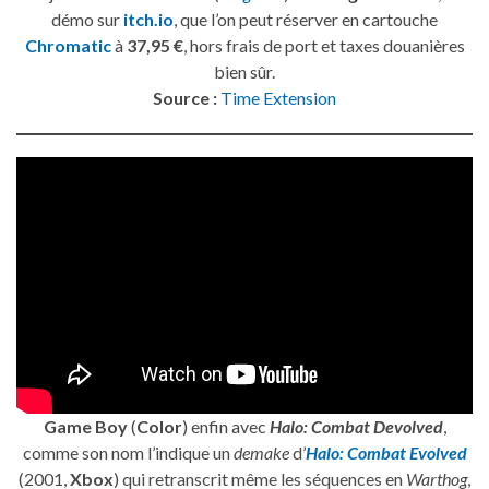
démo sur
itch.io
, que l’on peut réserver en cartouche
Chromatic
à
37,95 €
, hors frais de port et taxes douanières
bien sûr.
Source :
Time Extension
Game Boy
(
Color
) enfin avec
Halo: Combat Devolved
,
comme son nom l’indique un
demake
d’
Halo: Combat Evolved
(2001,
Xbox
) qui retranscrit même les séquences en
Warthog
,