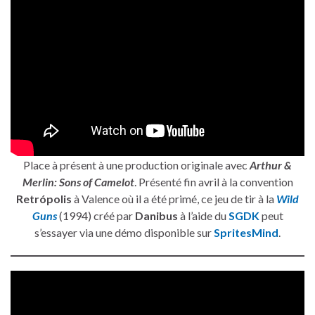
Place à présent à une production originale avec
Arthur &
Merlin: Sons of Camelot
. Présenté fin avril à la convention
Retrópolis
à Valence où il a été primé, ce jeu de tir à la
Wild
Guns
(1994) créé par
Danibus
à l’aide du
SGDK
peut
s’essayer via une démo disponible sur
SpritesMind
.