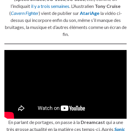
l’indiquait
il y a trois semaines
. L’Australien
Tony Cruise
(
Cavern Fighter
) vient de publier sur
AtariAge
la vidéo ci-
dessus qui incorpore enfin du son, même s’il manque des
bruitages, la musique et d’autres éléments comme un écran de
fin.
En parlant de portages, on passe à la
Dreamcast
qui a une
très grosse actualité en la matière ces temps-ci. Après
Sonic