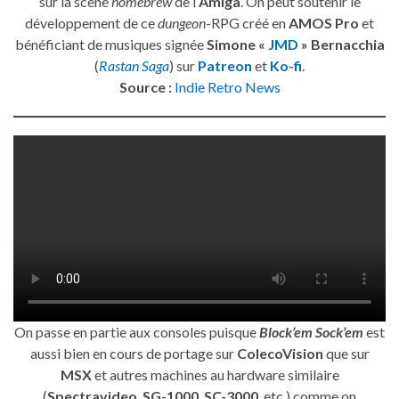
sur la scène
homebrew
de l’
Amiga
. On peut soutenir le
développement de ce
dungeon
-RPG créé en
AMOS Pro
et
bénéficiant de musiques signée
Simone «
JMD
» Bernacchia
(
Rastan Saga
) sur
Patreon
et
Ko-fi
.
Source :
Indie Retro News
On passe en partie aux consoles puisque
Block’em Sock’em
est
aussi bien en cours de portage sur
ColecoVision
que sur
MSX
et autres machines au hardware similaire
(
Spectravideo
,
SG-1000
,
SC-3000
, etc.) comme on