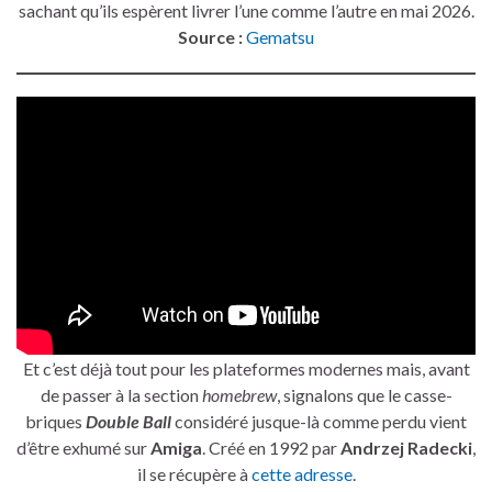
sachant qu’ils espèrent livrer l’une comme l’autre en mai 2026.
Source :
Gematsu
Et c’est déjà tout pour les plateformes modernes mais, avant
de passer à la section
homebrew
, signalons que le casse-
briques
Double Ball
considéré jusque-là comme perdu vient
d’être exhumé sur
Amiga
. Créé en 1992 par
Andrzej Radecki
,
il se récupère à
cette adresse
.