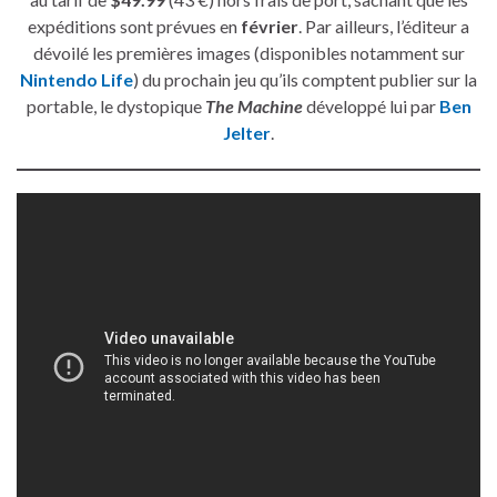
expéditions sont prévues en
février
. Par ailleurs, l’éditeur a
dévoilé les premières images (disponibles notamment sur
Nintendo Life
) du prochain jeu qu’ils comptent publier sur la
portable, le dystopique
The Machine
développé lui par
Ben
Jelter
.