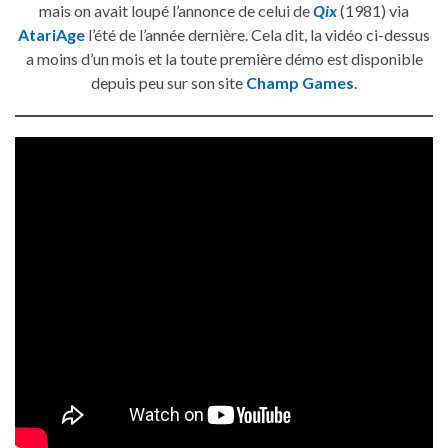
mais on avait loupé l’annonce de celui de
Qix
(1981) via
AtariAge
l’été de l’année dernière. Cela dit, la vidéo ci-dessus
a moins d’un mois et la toute première démo est disponible
depuis peu sur son site
Champ Games
.