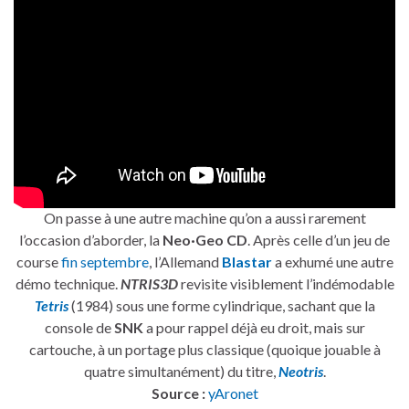
On passe à une autre machine qu’on a aussi rarement
l’occasion d’aborder, la
Neo·Geo CD
. Après celle d’un jeu de
course
fin septembre
, l’Allemand
Blastar
a exhumé une autre
démo technique.
NTRIS3D
revisite visiblement l’indémodable
Tetris
(1984) sous une forme cylindrique, sachant que la
console de
SNK
a pour rappel déjà eu droit, mais sur
cartouche, à un portage plus classique (quoique jouable à
quatre simultanément) du titre,
Neotris
.
Source :
yAronet