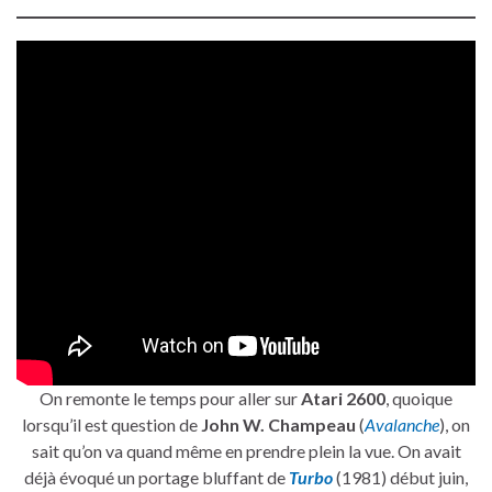
On remonte le temps pour aller sur
Atari 2600
, quoique
lorsqu’il est question de
John W. Champeau
(
Avalanche
), on
sait qu’on va quand même en prendre plein la vue. On avait
déjà évoqué un portage bluffant de
Turbo
(1981) début juin,