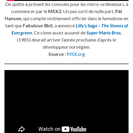
On quitte à présent les consoles pour les micro-ordinateurs, à
commencer par le
MSX2
. Un peu sorti de nulle part,
Pål
Hansen
, qui compte visiblement officier dans le
homebrew
en
tant que
Fabulous 8bit
, a annoncé
Lilly’s Saga – The Stones of
Evergreen
. Ce clone assez assumé de
Super Mario Bros.
(1985) devrait arriver l’année prochaine d’après le
développeur norvégien.
Source :
MSX.org