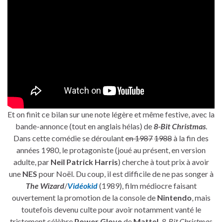
Et on finit ce bilan sur une note légère et même festive, avec la
bande-annonce (tout en anglais hélas) de
8-Bit Christmas
.
Dans cette comédie se déroulant
en 1987
1988
à la fin des
années 1980, le protagoniste (joué au présent, en version
adulte, par
Neil Patrick Harris
) cherche à tout prix à avoir
une
NES
pour Noël. Du coup, il est difficile de ne pas songer à
The Wizard
/
Vidéokid
(1989), film médiocre faisant
ouvertement la promotion de la console de
Nintendo
, mais
toutefois devenu culte pour avoir notamment vanté le
tristement célèbre
Power Glove
de
Mattel
.
8-Bit Christmas