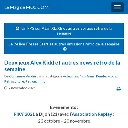
Le Mag de MO5.COM
Togg
navig
Un FPS sur Atari XL/XE et autres sorties rétro de la
semaine
Le 9e live Presse Start et autres émissions rétro de la semaine
Deux jeux Alex Kidd et autres news rétro de la
semaine
De
Guillaume Verdin
dans la catégorie
Actualités
,
Nos Amis
,
Rendez-vous
,
Retroculture
,
Retrogaming
7 novembre 2021
Évènements :
PIKY 2021
à
Dijon
(21) avec l’
Association Replay
:
23 octobre – 20 novembre