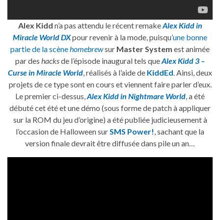
Alex Kidd
n’a pas attendu le récent remake
Alex Kidd in
Miracle World DX
pour revenir à la mode, puisqu’
une bonne
partie de la scène
homebrew
sur
Master System
est animée
par des
hacks
de l’épisode inaugural tels que
Alex Kidd 3 –
Curse in Miracle World
, réalisés à l’aide de
KiddEd
. Ainsi, deux
projets de ce type sont en cours et viennent faire parler d’eux.
Le premier ci-dessus,
Alex Kidd in Nightmare World
, a été
débuté cet été et une démo (sous forme de patch à appliquer
sur la ROM du jeu d’origine) a été publiée judicieusement à
l’occasion de Halloween sur
SMS Power!
, sachant que la
version finale devrait être diffusée dans pile un an…