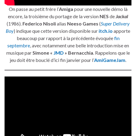
On passe au petit frère l’
Amiga
pour une nouvelle démo là
encore, la troisième du portage de la version
NES
de
Jackal
(1986).
Federico Nisoli
alias
Neeso Games
(
Super Delivery
Boy
) indique que cette version disponible sur
itch.io
apporte
beaucoup par rapport à la précédente évoquée
fin
septembre
, avec notamment une belle introduction mise en
musique par
Simone «
JMD
» Bernacchia
. Rappelons que le
jeu doit être bouclé d’ici fin janvier pour l’
AmiGameJam
.