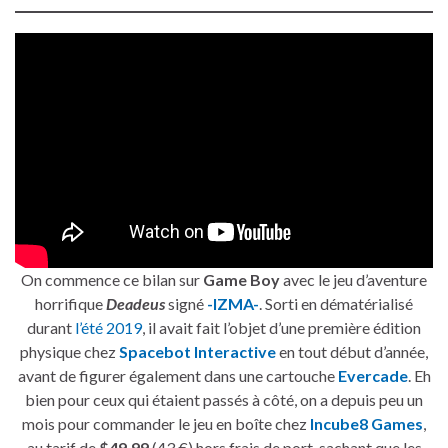
On commence ce bilan sur
Game Boy
avec le jeu d’aventure
horrifique
Deadeus
signé
-IZMA-
. Sorti en dématérialisé
durant
l’été 2019
, il avait fait l’objet d’une première édition
physique chez
Spacebot Interactive
en tout début d’année,
avant de figurer également dans une cartouche
Evercade
. Eh
bien pour ceux qui étaient passés à côté, on a depuis peu un
mois pour commander le jeu en boîte chez
Incube8 Games
,
au tarif de
$49.99
(43 €) hors frais de port, sachant que les