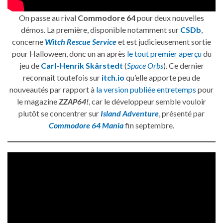
On passe au rival
Commodore 64
pour deux nouvelles
démos. La première, disponible notamment sur
CSDb
,
concerne
Witch Rescue Service
et est judicieusement sortie
pour Halloween, donc un an après
le tout premier aperçu
du
jeu de
Carl-Henrik Skårstedt
(
Space Orbs
). Ce dernier
reconnaît toutefois sur
itch.io
qu’elle apporte peu de
nouveautés par rapport à
la version publiée entretemps
pour
le magazine
ZZAP64!
, car le développeur semble vouloir
plutôt se concentrer sur
Island Adventure
, présenté par
Commodore 64 Mania
fin septembre.