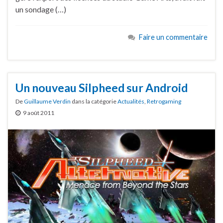
un sondage (…)
Faire un commentaire
Un nouveau Silpheed sur Android
De
Guillaume Verdin
dans la catégorie
Actualités
,
Retrogaming
9 août 2011