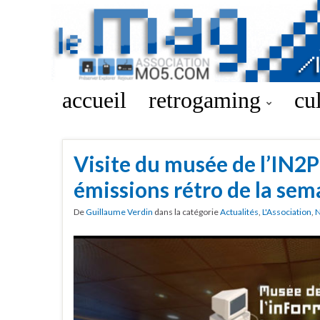
accueil
retrogaming
cu
Visite du musée de l’IN2P
émissions rétro de la sem
De
Guillaume Verdin
dans la catégorie
Actualités
,
L'Association
,
N