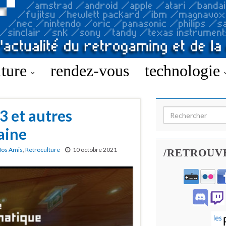
lture
rendez-vous
technologie
3 et autres
Search for:
aine
os Amis
,
Retroculture
10 octobre 2021
/RETROUV