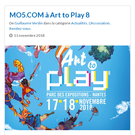
MO5.COM à Art to Play 8
De
Guillaume Verdin
dans la catégorie
Actualités
,
L'Association
,
Rendez-vous
11 novembre 2018