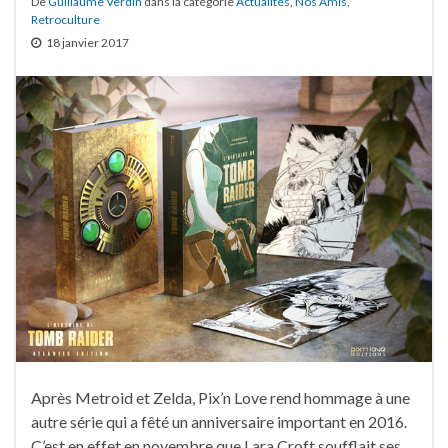
De
Guillaume Verdin
dans la catégorie
Actualités
,
Nos Amis
,
Retroculture
18 janvier 2017
Après Metroid et Zelda, Pix’n Love rend hommage à une
autre série qui a fêté un anniversaire important en 2016.
C’est en effet en novembre que Lara Croft soufflait ses