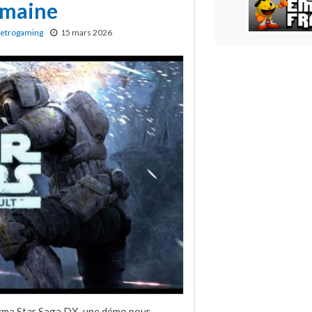
semaine
etrogaming
15 mars 2026
ma Star Saga DX, une démo pour