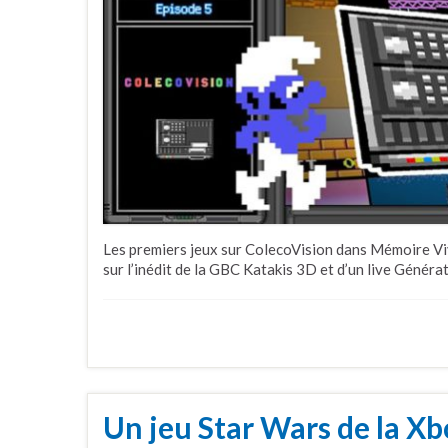
Les premiers jeux sur ColecoVision dans Mémoire Viv
sur l’inédit de la GBC Katakis 3D et d’un live Généra
Un jeu Star Wars de la Xb