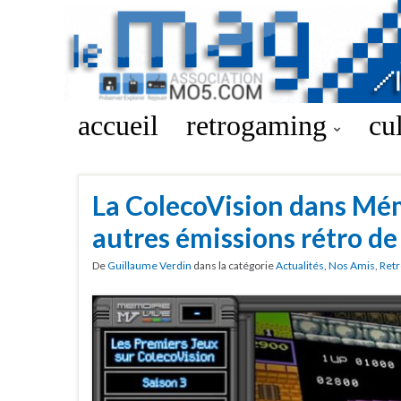
accueil
retrogaming
cu
La ColecoVision dans Mém
autres émissions rétro de
De
Guillaume Verdin
dans la catégorie
Actualités
,
Nos Amis
,
Retr