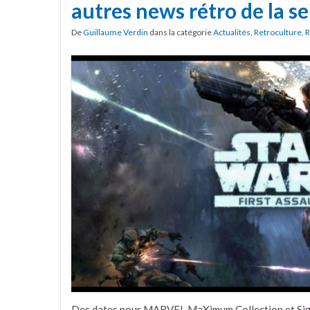
autres news rétro de la 
De
Guillaume Verdin
dans la catégorie
Actualités
,
Retroculture
,
R
Des dates pour MARVEL MaXimum Collection et Sig