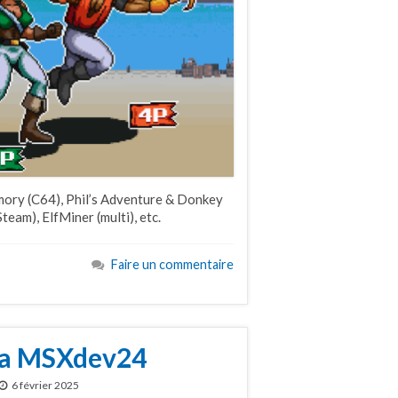
emory (C64), Phil’s Adventure & Donkey
eam), ElfMiner (multi), etc.
Faire un commentaire
 la MSXdev24
6 février 2025