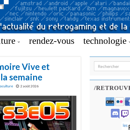
lture
rendez-vous
technologie
oire Vive et
Search for:
 la semaine
oculture
2 août 2026
/RETROUV