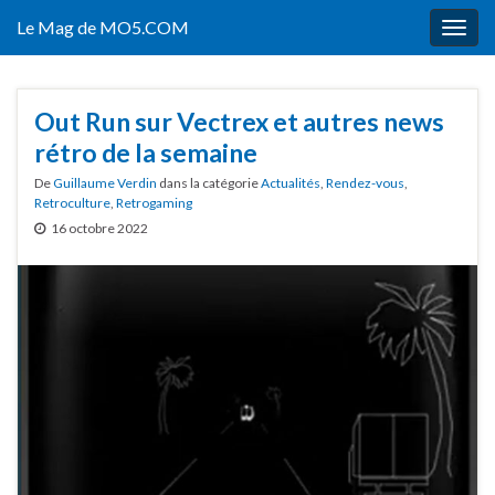
Le Mag de MO5.COM
Togg
navig
Out Run sur Vectrex et autres news
rétro de la semaine
De
Guillaume Verdin
dans la catégorie
Actualités
,
Rendez-vous
,
Retroculture
,
Retrogaming
16 octobre 2022