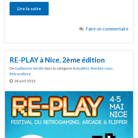
Lire la suite
Faire un commentaire
RE-PLAY à Nice, 2ème édition
De
Guillaume Verdin
dans la catégorie
Actualités
,
Rendez-vous
,
Retroculture
28 avril 2013