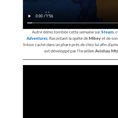
Autre démo tombée cette semaine sur
Steam
, 
Adventures
. Racontant la quête de
Mikey
et de son
trésor caché dans un phare près de chez lui afin d’ache
est développé par l’Israélien
Avishay Mi