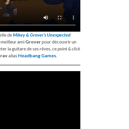
celle de
Mikey & Grover’s Unexpected
 meilleur ami
Grover
pour découvrir un
ter la guitare de ses rêves, ce
point & click
zrav
alias
Headbang Games
.