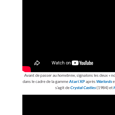
Avant de passer au
homebrew
, signalons les deux « 
dans le cadre de la gamme
Atari XP
après
Warlords
e
s’agit de
Crystal Castles
(1984) et