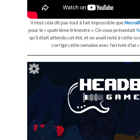
Il n’est cela dit pas tout à fait impossible que
NecroB
pour le « quatrième trimestre ». On vous présentait
f
qu’il était attendu cet été, et on avait noté à cette 
corrigé cette semaine avec l’arrivée d’un «