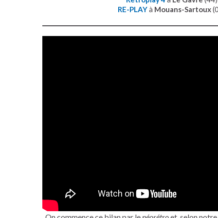
RE-PLAY
à
Mouans-Sartoux
(0
On commence ce bilan par le
néorétro
et, selon notr