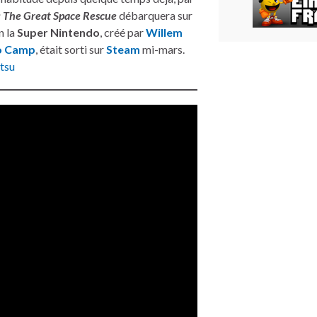
The Great Space Rescue
débarquera sur
n la
Super Nintendo
, créé par
Willem
 Camp
, était sorti sur
Steam
mi-mars.
tsu