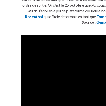
ordre de sortie. Or c’est le
25 octobre
que
Pompom: 
Switch
. L’adorable jeu de plateforme qui fleure bo
Rosenthal
qui officie désormais en tant que
Tomo
Source :
Gema