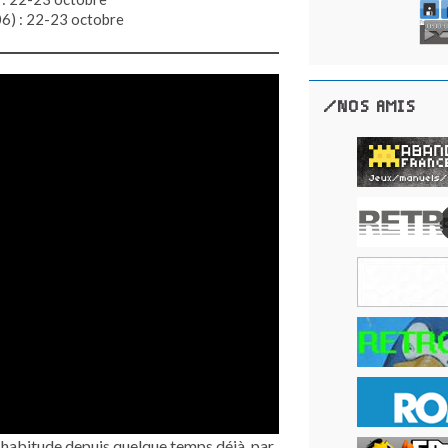
6) : 22-23 octobre
/NOS AMIS
e habitude depuis quelque temps déjà, par