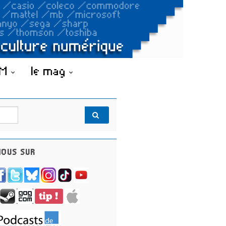
OM
le mag
OUS SUR