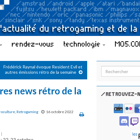
rendez-vous
technologie
MO5.C
Frédérick Raynal évoque Resident Evil et
Search for:
autres émissions rétro de la semaine
res news rétro de la
/RETROUVEZ-N
roculture
,
Retrogaming
16 octobre 2022
:
 : 22-23 octobre