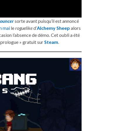
ouncer
sorte avant puisqu’il est annoncé
in mai
le
roguelike
d’
Alchemy Sheep
alors
occasion l’absence de démo. Cet oubli a été
 prologue » gratuit sur
Steam
.