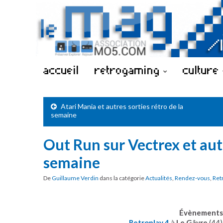
accueil
retrogaming
culture
Atari Mania et autres sorties rétro de la
semaine
Out Run sur Vectrex et aut
semaine
De
Guillaume Verdin
dans la catégorie
Actualités
,
Rendez-vous
,
Ret
Évènements 
Retroplay 4
à
Le Gâvre
(44)