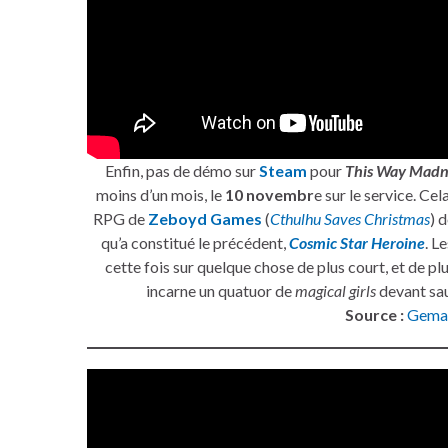
Enfin, pas de démo sur
Steam
pour
This Way Madne
moins d’un mois, le
10 novembr
e sur le service. Cel
RPG de
Zeboyd Games
(
Cthulhu Saves Christmas
) 
qu’a constitué le précédent,
Cosmic Star Heroine
. L
cette fois sur quelque chose de plus court, et de pl
incarne un quatuor de
magical girls
devant sa
Source :
Gema