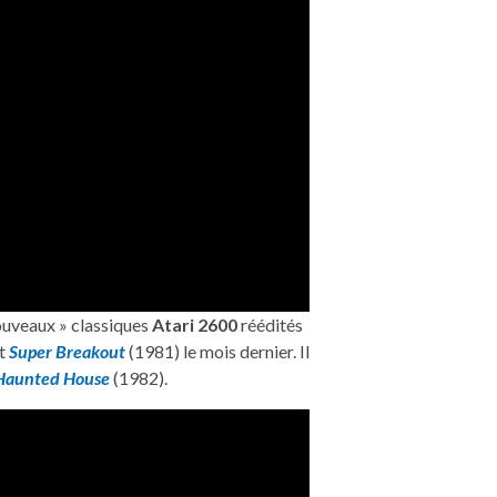
nouveaux » classiques
Atari 2600
réédités
t
Super Breakout
(1981) le mois dernier. Il
Haunted House
(1982).