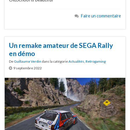
Faire un commentaire
Un remake amateur de SEGA Rally
en démo
De
Guillaume Verdin
dans la catégorie
Actualités
,
Retrogaming
9 septembre 2022