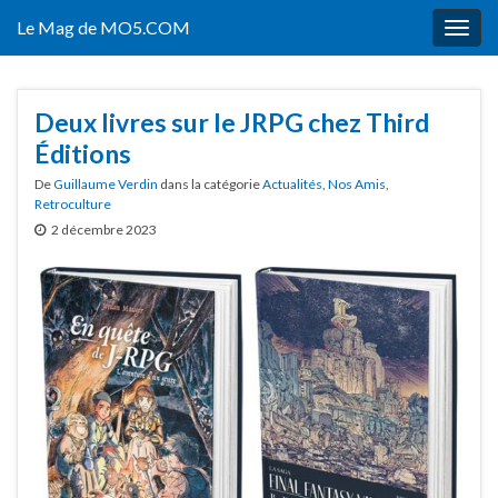
Le Mag de MO5.COM
Togg
navig
Deux livres sur le JRPG chez Third
Éditions
De
Guillaume Verdin
dans la catégorie
Actualités
,
Nos Amis
,
Retroculture
2 décembre 2023