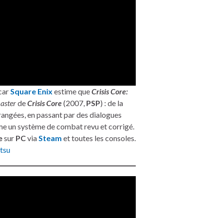
 car
Square Enix
estime que
Crisis Core:
aster
de
Crisis Core
(2007,
PSP
) : de la
angées, en passant par des dialogues
ême un système de combat revu et corrigé.
e
sur
PC
via
Steam
et toutes les consoles.
tsu