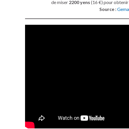
de miser
2200 yens
(16 €) pour obtenir
Source :
Gema