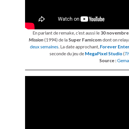
En parlant de remake, c’est aussi le
30 novembre
Mission
(1994) de la
Super Famicom
dont on relay
deux semaines
. La date approchant,
Forever Ente
seconde du jeu de
MegaPixel Studio
(
Th
Source :
Gema