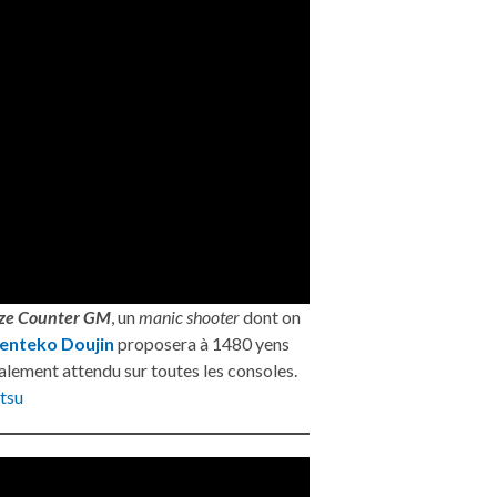
ze Counter GM
, un
manic shooter
dont on
enteko Doujin
proposera à 1480 yens
galement attendu sur toutes les consoles.
tsu