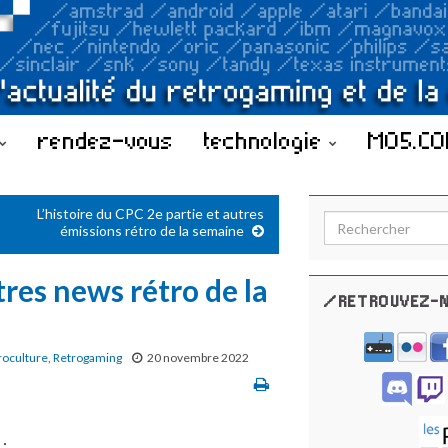
rendez-vous
technologie
MO5.C
L’histoire du CPC 2e partie et autres
Search for:
émissions rétro de la semaine
tres news rétro de la
/RETROUVEZ-N
roculture
,
Retrogaming
20 novembre 2022
: