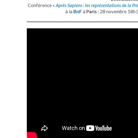
Conférence «
Après Sapiens : les représentations de la Pré
à la
BnF
à
Paris
: 28 novembre 18h (