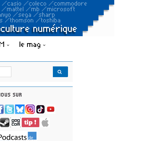
OM
le mag
OUS SUR