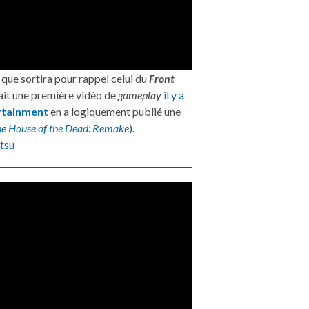
que sortira pour rappel celui du
Front
ait une première vidéo de
gameplay
il y a
rtainment
en a logiquement publié une
e House of the Dead: Remake
).
tsu