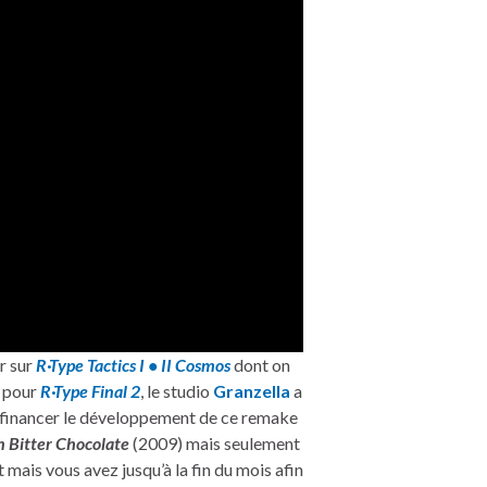
r sur
R
·
Type Tactics I • II Cosmos
dont on
e pour
R·Type Final 2
, le studio
Granzella
a
r financer le développement de ce remake
on Bitter Chocolate
(2009) mais seulement
t mais vous avez jusqu’à la fin du mois afin