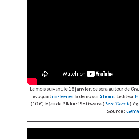
Le mois suivant, le
18 janvier
, ce sera au tour de
Gra
évoquait
mi-février
la démo sur
Steam
. L’éditeur
H
(10 €) le jeu de
Bikkuri Software
(
RevolGear II
), é
Source :
Gema