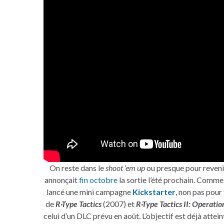
On reste dans le
shoot ’em up
ou presque pour reveni
annonçait
fin octobre
la sortie l’été prochain. Comm
lancé une mini campagne
Kickstarter
, non pas pou
de
R·Type Tactics
(2007) et
R·Type Tactics II: Operati
celui d’un DLC prévu en août. L’objectif est déjà attein