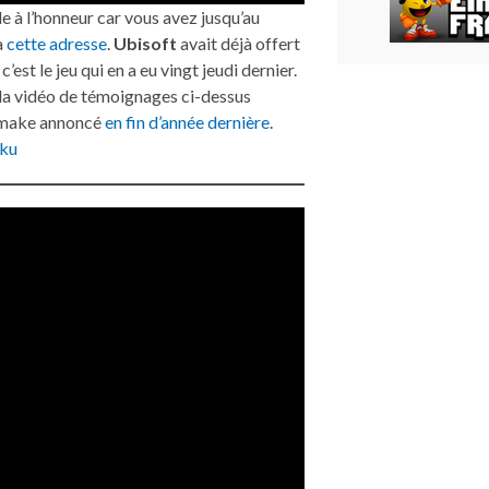
e à l’honneur car vous avez jusqu’au
à
cette adresse
.
Ubisoft
avait déjà offert
 c’est le jeu qui en a eu vingt jeudi dernier.
la vidéo de témoignages ci-dessus
remake annoncé
en fin d’année dernière
.
ku